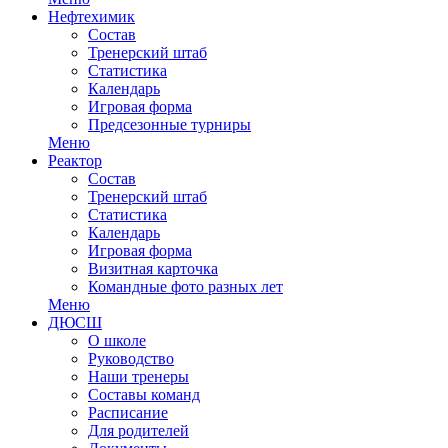
Нефтехимик
Состав
Тренерский штаб
Статистика
Календарь
Игровая форма
Предсезонные турниры
Меню
Реактор
Состав
Тренерский штаб
Статистика
Календарь
Игровая форма
Визитная карточка
Командные фото разных лет
Меню
ДЮСШ
О школе
Руководство
Наши тренеры
Составы команд
Расписание
Для родителей