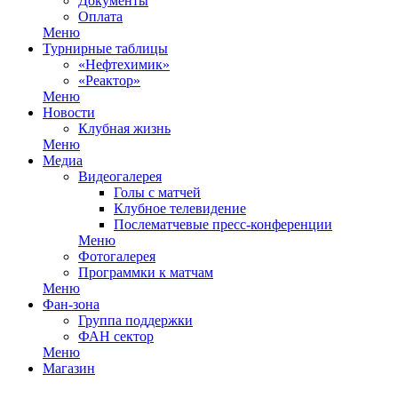
Документы
Оплата
Меню
Турнирные таблицы
«Нефтехимик»
«Реактор»
Меню
Новости
Клубная жизнь
Меню
Медиа
Видеогалерея
Голы с матчей
Клубное телевидение
Послематчевые пресс-конференции
Меню
Фотогалерея
Программки к матчам
Меню
Фан-зона
Группа поддержки
ФАН сектор
Меню
Магазин