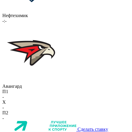
Нефтехимик
-:-
Авангард
П1
-
X
-
П2
-
Сделать ставку