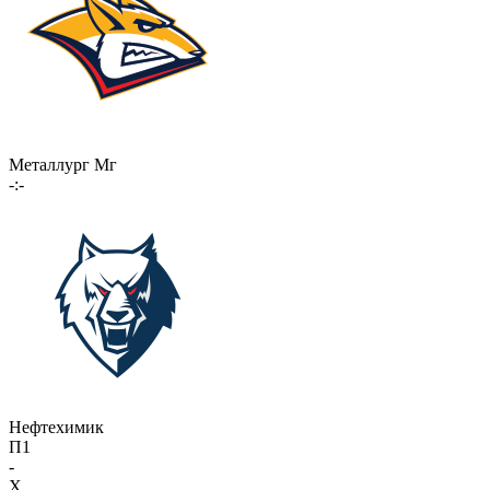
Металлург Мг
-:-
Нефтехимик
П1
-
X