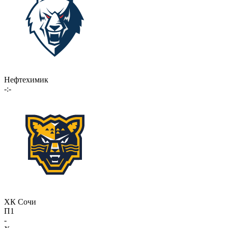
Нефтехимик
-:-
ХК Сочи
П1
-