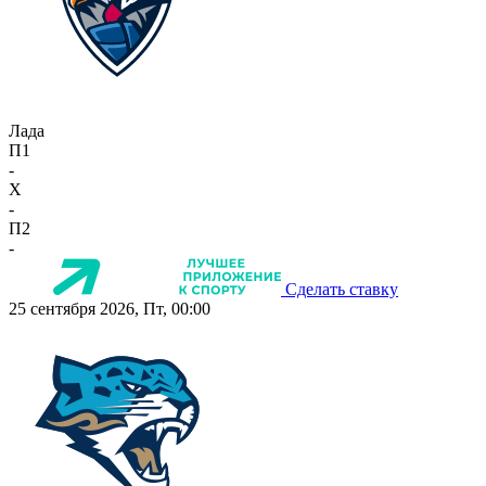
Лада
П1
-
X
-
П2
-
Сделать ставку
25 сентября 2026, Пт, 00:00