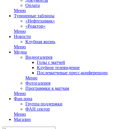
Документы
Оплата
Меню
Турнирные таблицы
«Нефтехимик»
«Реактор»
Меню
Новости
Клубная жизнь
Меню
Медиа
Видеогалерея
Голы с матчей
Клубное телевидение
Послематчевые пресс-конференции
Меню
Фотогалерея
Программки к матчам
Меню
Фан-зона
Группа поддержки
ФАН сектор
Меню
Магазин