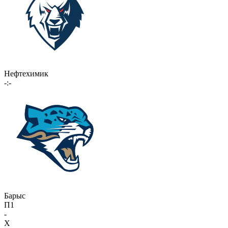
Нефтехимик
-:-
Барыс
П1
-
X