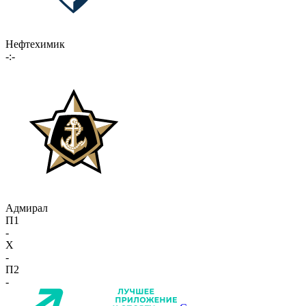
Нефтехимик
-:-
Адмирал
П1
-
X
-
П2
-