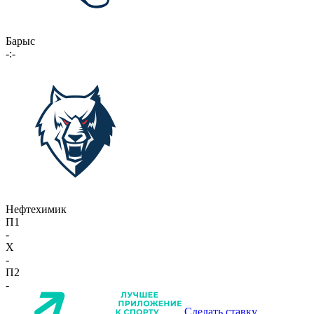
Барыс
-:-
Нефтехимик
П1
-
X
-
П2
-
Сделать ставку