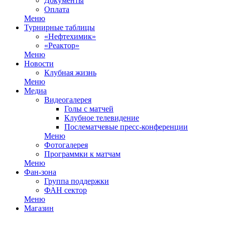
Документы
Оплата
Меню
Турнирные таблицы
«Нефтехимик»
«Реактор»
Меню
Новости
Клубная жизнь
Меню
Медиа
Видеогалерея
Голы с матчей
Клубное телевидение
Послематчевые пресс-конференции
Меню
Фотогалерея
Программки к матчам
Меню
Фан-зона
Группа поддержки
ФАН сектор
Меню
Магазин