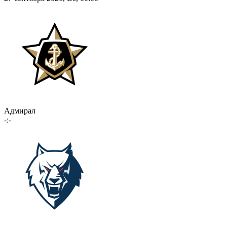
Адмирал
-:-