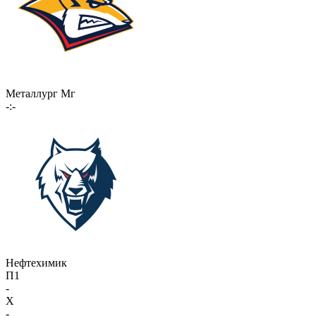
Металлург Мг
-:-
Нефтехимик
П1
-
X
-