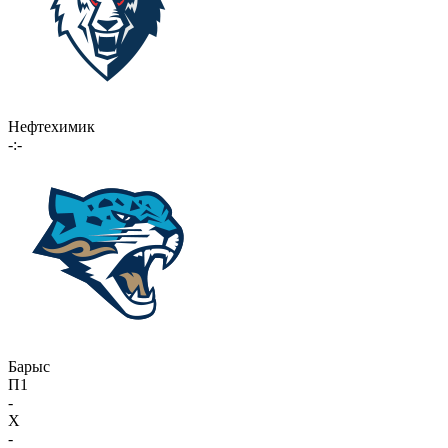
Нефтехимик
-:-
Барыс
П1
-
X
-