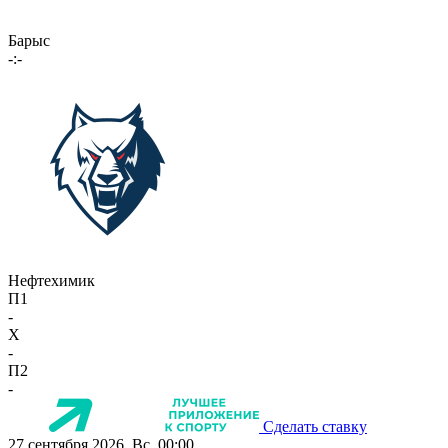
Барыс
-:-
Нефтехимик
П1
-
X
-
П2
-
Сделать ставку
27 сентября 2026, Вс, 00:00