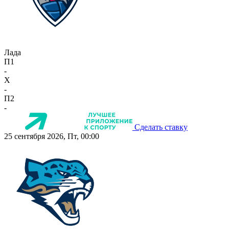
Лада
П1
-
X
-
П2
-
Сделать ставку
25 сентября 2026, Пт, 00:00