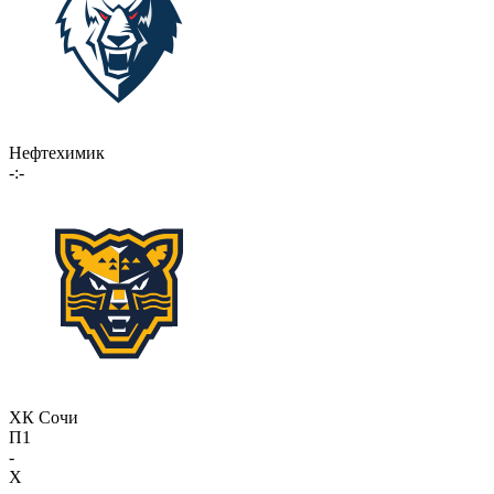
Нефтехимик
-:-
ХК Сочи
П1
-
X