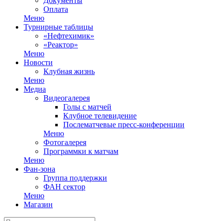
Документы
Оплата
Меню
Турнирные таблицы
«Нефтехимик»
«Реактор»
Меню
Новости
Клубная жизнь
Меню
Медиа
Видеогалерея
Голы с матчей
Клубное телевидение
Послематчевые пресс-конференции
Меню
Фотогалерея
Программки к матчам
Меню
Фан-зона
Группа поддержки
ФАН сектор
Меню
Магазин