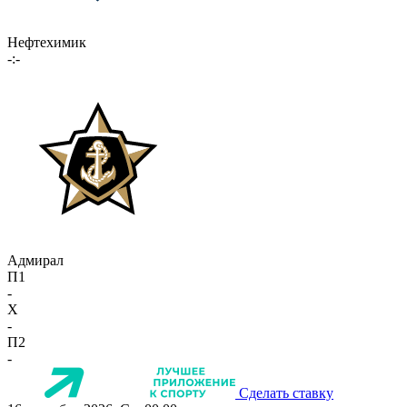
Нефтехимик
-:-
Адмирал
П1
-
X
-
П2
-
Сделать ставку