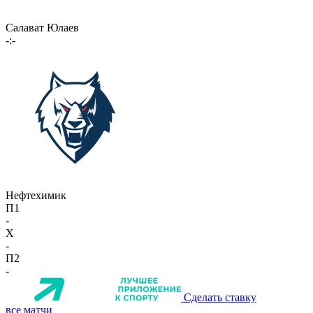
Салават Юлаев
-:-
Нефтехимик
П1
-
X
-
П2
-
Сделать ставку
все матчи