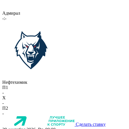
Адмирал
-:-
Нефтехимик
П1
-
X
-
П2
-
Сделать ставку