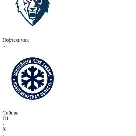
Нефтехимик
-:-
Сибирь
П1
-
X
-