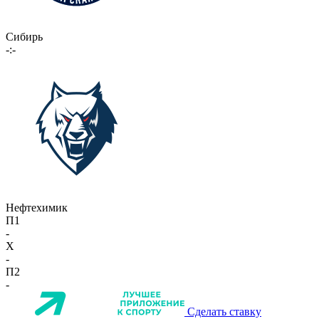
Сибирь
-:-
Нефтехимик
П1
-
X
-
П2
-
Сделать ставку