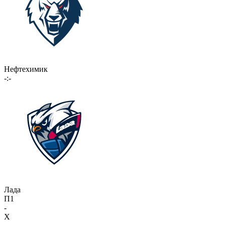
Нефтехимик
-:-
Лада
П1
-
X