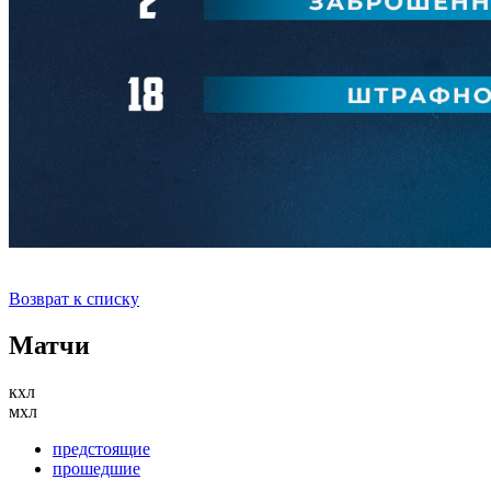
Возврат к списку
Матчи
кхл
мхл
предстоящие
прошедшие