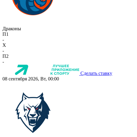
Драконы
П1
-
X
-
П2
-
Сделать ставку
08 сентября 2026, Вт, 00:00