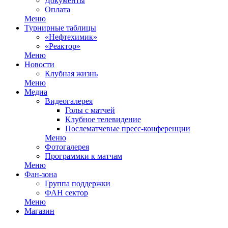
Документы
Оплата
Меню
Турнирные таблицы
«Нефтехимик»
«Реактор»
Меню
Новости
Клубная жизнь
Меню
Медиа
Видеогалерея
Голы с матчей
Клубное телевидение
Послематчевые пресс-конференции
Меню
Фотогалерея
Программки к матчам
Меню
Фан-зона
Группа поддержки
ФАН сектор
Меню
Магазин