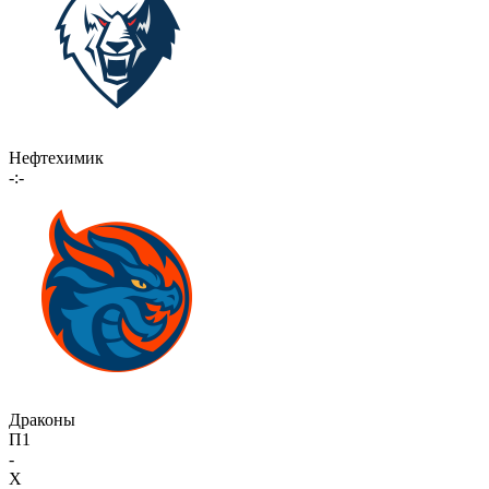
Нефтехимик
-:-
Драконы
П1
-
X