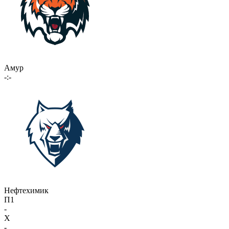
Амур
-:-
Нефтехимик
П1
-
X
-