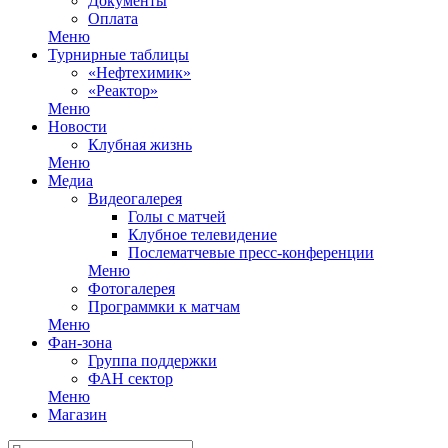
Документы
Оплата
Меню
Турнирные таблицы
«Нефтехимик»
«Реактор»
Меню
Новости
Клубная жизнь
Меню
Медиа
Видеогалерея
Голы с матчей
Клубное телевидение
Послематчевые пресс-конференции
Меню
Фотогалерея
Программки к матчам
Меню
Фан-зона
Группа поддержки
ФАН сектор
Меню
Магазин