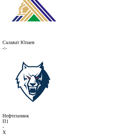
Салават Юлаев
-:-
Нефтехимик
П1
-
X