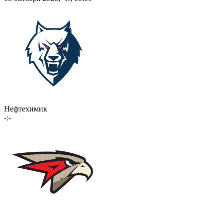
Нефтехимик
-:-