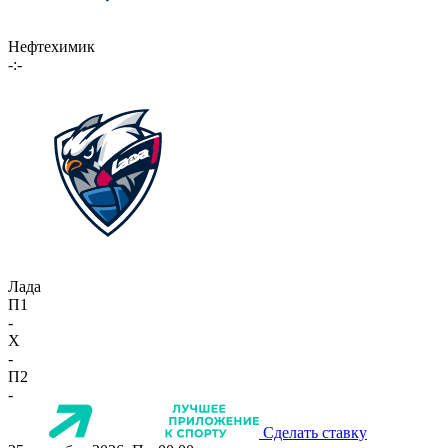
Нефтехимик
-:-
Лада
П1
-
X
-
П2
-
Сделать ставку