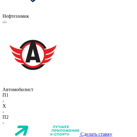
Нефтехимик
-:-
Автомобилист
П1
-
X
-
П2
-
Сделать ставку