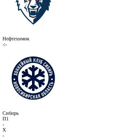
Нефтехимик
-:-
Сибирь
П1
-
X
-