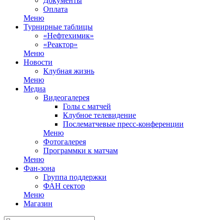
Документы
Оплата
Меню
Турнирные таблицы
«Нефтехимик»
«Реактор»
Меню
Новости
Клубная жизнь
Меню
Медиа
Видеогалерея
Голы с матчей
Клубное телевидение
Послематчевые пресс-конференции
Меню
Фотогалерея
Программки к матчам
Меню
Фан-зона
Группа поддержки
ФАН сектор
Меню
Магазин