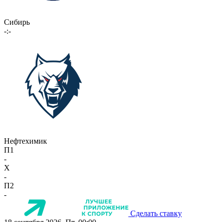
Сибирь
-:-
Нефтехимик
П1
-
X
-
П2
-
Сделать ставку