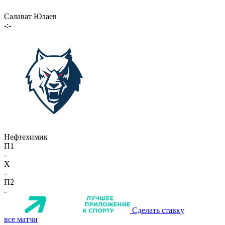
Салават Юлаев
-:-
Нефтехимик
П1
-
X
-
П2
-
Сделать ставку
все матчи