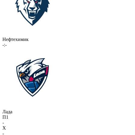
Нефтехимик
-:-
Лада
П1
-
X
-