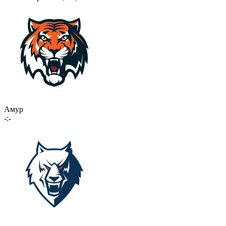
Амур
-:-