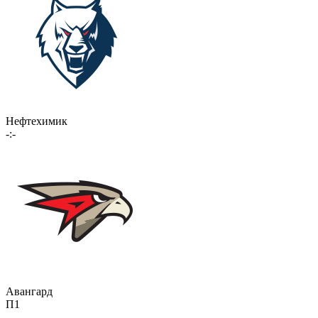
Нефтехимик
-:-
Авангард
П1
-