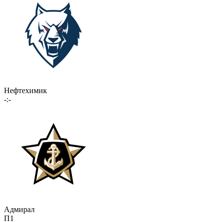
Нефтехимик
-:-
Адмирал
П1