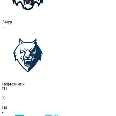
Амур
-:-
Нефтехимик
П1
-
X
-
П2
-