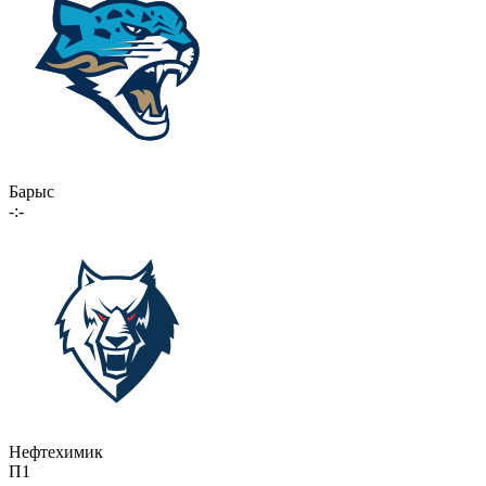
Барыс
-:-
Нефтехимик
П1