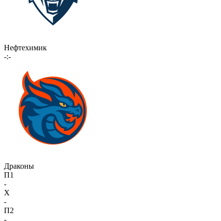
Нефтехимик
-:-
Драконы
П1
-
X
-
П2
-