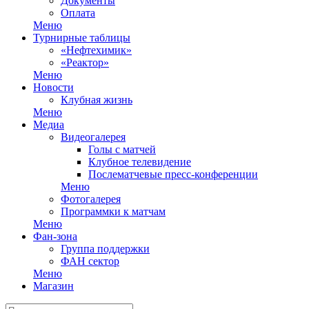
Документы
Оплата
Меню
Турнирные таблицы
«Нефтехимик»
«Реактор»
Меню
Новости
Клубная жизнь
Меню
Медиа
Видеогалерея
Голы с матчей
Клубное телевидение
Послематчевые пресс-конференции
Меню
Фотогалерея
Программки к матчам
Меню
Фан-зона
Группа поддержки
ФАН сектор
Меню
Магазин