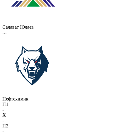
Салават Юлаев
-:-
Нефтехимик
П1
-
X
-
П2
-