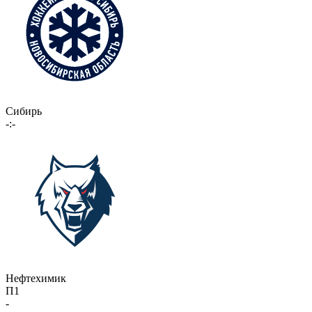
Сибирь
-:-
Нефтехимик
П1
-