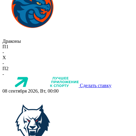
Драконы
П1
-
X
-
П2
-
Сделать ставку
08 сентября 2026, Вт, 00:00