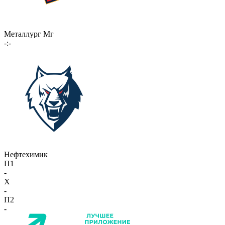
Металлург Мг
-:-
Нефтехимик
П1
-
X
-
П2
-