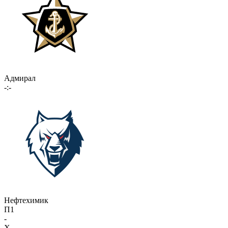
Адмирал
-:-
Нефтехимик
П1
-
X