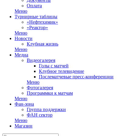
Документы
Оплата
Меню
Турнирные таблицы
«Нефтехимик»
«Реактор»
Меню
Новости
Клубная жизнь
Меню
Медиа
Видеогалерея
Голы с матчей
Клубное телевидение
Послематчевые пресс-конференции
Меню
Фотогалерея
Программки к матчам
Меню
Фан-зона
Группа поддержки
ФАН сектор
Меню
Магазин