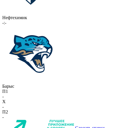
Нефтехимик
-:-
Барыс
П1
-
X
-
П2
-
Сделать ставку