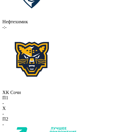
Нефтехимик
-:-
ХК Сочи
П1
-
X
-
П2
-