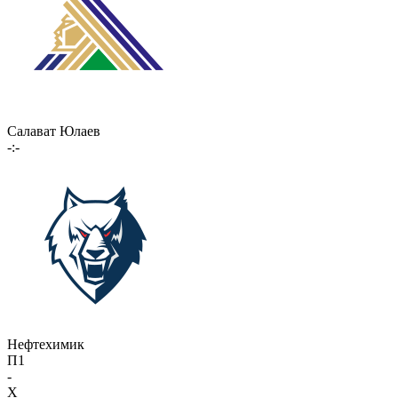
Салават Юлаев
-:-
Нефтехимик
П1
-
X