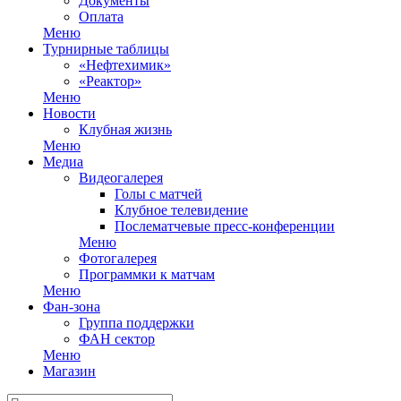
Документы
Оплата
Меню
Турнирные таблицы
«Нефтехимик»
«Реактор»
Меню
Новости
Клубная жизнь
Меню
Медиа
Видеогалерея
Голы с матчей
Клубное телевидение
Послематчевые пресс-конференции
Меню
Фотогалерея
Программки к матчам
Меню
Фан-зона
Группа поддержки
ФАН сектор
Меню
Магазин