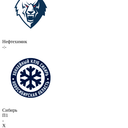
Нефтехимик
-:-
Сибирь
П1
-
X