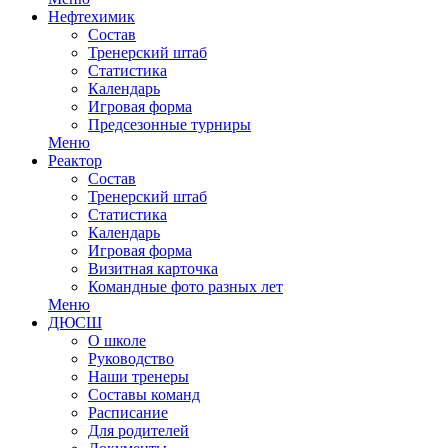
Нефтехимик
Состав
Тренерский штаб
Статистика
Календарь
Игровая форма
Предсезонные турниры
Меню
Реактор
Состав
Тренерский штаб
Статистика
Календарь
Игровая форма
Визитная карточка
Командные фото разных лет
Меню
ДЮСШ
О школе
Руководство
Наши тренеры
Составы команд
Расписание
Для родителей