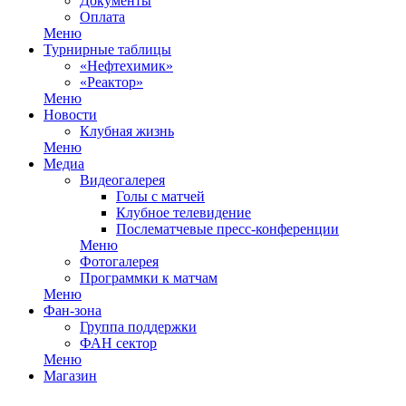
Документы
Оплата
Меню
Турнирные таблицы
«Нефтехимик»
«Реактор»
Меню
Новости
Клубная жизнь
Меню
Медиа
Видеогалерея
Голы с матчей
Клубное телевидение
Послематчевые пресс-конференции
Меню
Фотогалерея
Программки к матчам
Меню
Фан-зона
Группа поддержки
ФАН сектор
Меню
Магазин