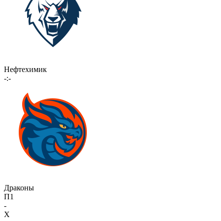
Нефтехимик
-:-
Драконы
П1
-
X