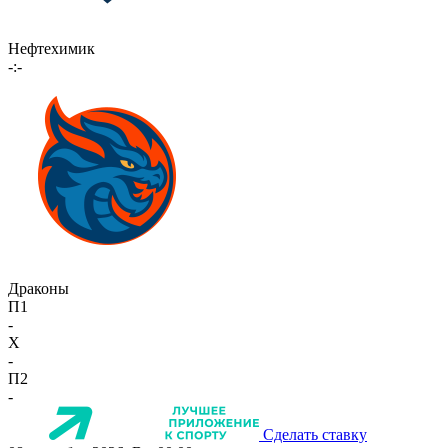
Нефтехимик
-:-
Драконы
П1
-
X
-
П2
-
Сделать ставку