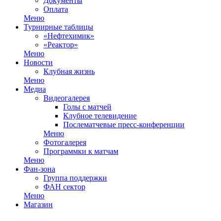
Документы
Оплата
Меню
Турнирные таблицы
«Нефтехимик»
«Реактор»
Меню
Новости
Клубная жизнь
Меню
Медиа
Видеогалерея
Голы с матчей
Клубное телевидение
Послематчевые пресс-конференции
Меню
Фотогалерея
Программки к матчам
Меню
Фан-зона
Группа поддержки
ФАН сектор
Меню
Магазин