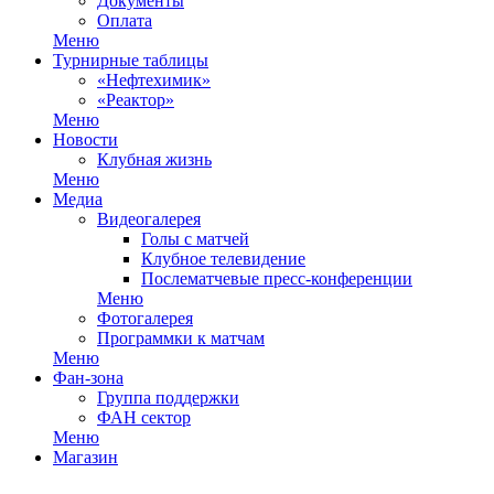
Документы
Оплата
Меню
Турнирные таблицы
«Нефтехимик»
«Реактор»
Меню
Новости
Клубная жизнь
Меню
Медиа
Видеогалерея
Голы с матчей
Клубное телевидение
Послематчевые пресс-конференции
Меню
Фотогалерея
Программки к матчам
Меню
Фан-зона
Группа поддержки
ФАН сектор
Меню
Магазин