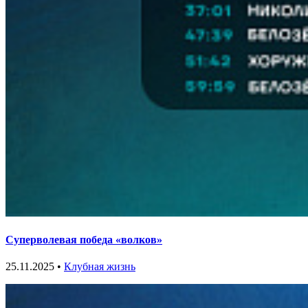
Суперволевая победа «волков»
25.11.2025 •
Клубная жизнь