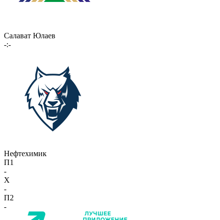
Салават Юлаев
-:-
Нефтехимик
П1
-
X
-
П2
-