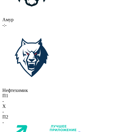
Амур
-:-
Нефтехимик
П1
-
X
-
П2
-