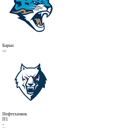
Барыс
-:-
Нефтехимик
П1
-