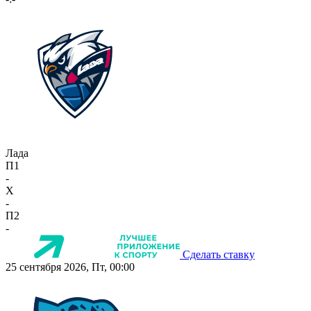
Лада
П1
-
X
-
П2
-
Сделать ставку
25 сентября 2026, Пт, 00:00