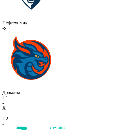
Нефтехимик
-:-
Драконы
П1
-
X
-
П2
-