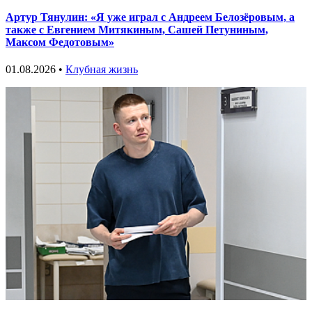
Артур Тянулин: «Я уже играл с Андреем Белозёровым, а
также с Евгением Митякиным, Сашей Петуниным,
Максом Федотовым»
01.08.2026 •
Клубная жизнь