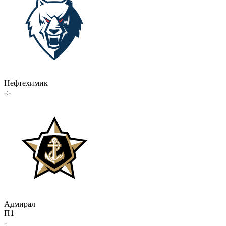
Нефтехимик
-:-
Адмирал
П1
-