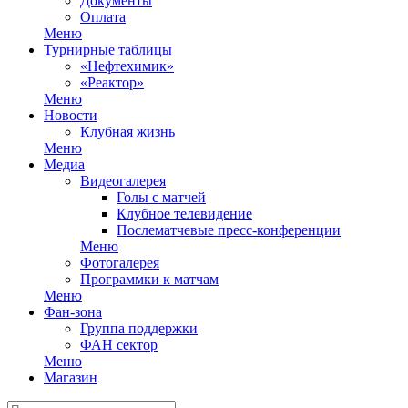
Документы
Оплата
Меню
Турнирные таблицы
«Нефтехимик»
«Реактор»
Меню
Новости
Клубная жизнь
Меню
Медиа
Видеогалерея
Голы с матчей
Клубное телевидение
Послематчевые пресс-конференции
Меню
Фотогалерея
Программки к матчам
Меню
Фан-зона
Группа поддержки
ФАН сектор
Меню
Магазин