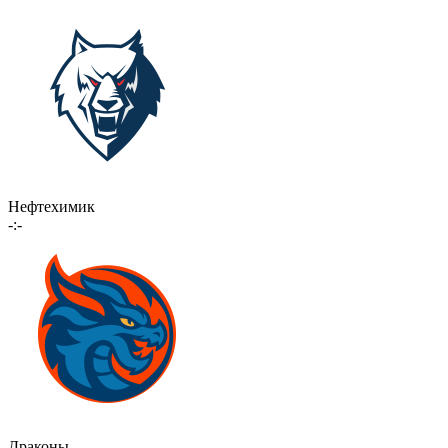
Нефтехимик
-:-
Драконы