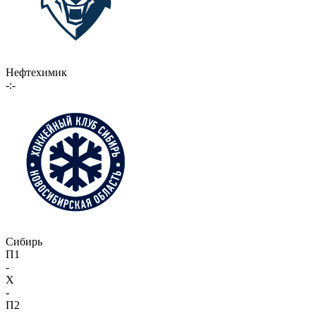
Нефтехимик
-:-
Сибирь
П1
-
X
-
П2