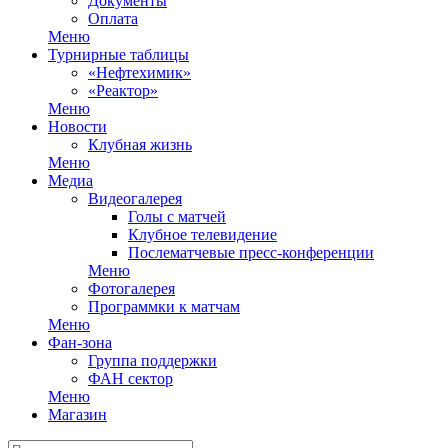
Документы
Оплата
Меню
Турнирные таблицы
«Нефтехимик»
«Реактор»
Меню
Новости
Клубная жизнь
Меню
Медиа
Видеогалерея
Голы с матчей
Клубное телевидение
Послематчевые пресс-конференции
Меню
Фотогалерея
Программки к матчам
Меню
Фан-зона
Группа поддержки
ФАН сектор
Меню
Магазин