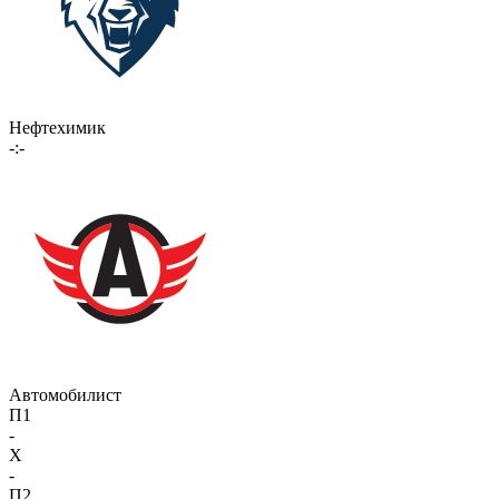
Нефтехимик
-:-
Автомобилист
П1
-
X
-
П2