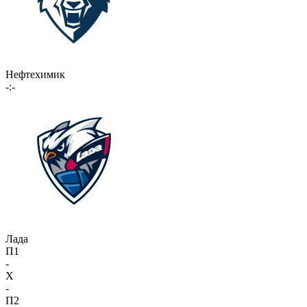
Нефтехимик
-:-
Лада
П1
-
X
-
П2