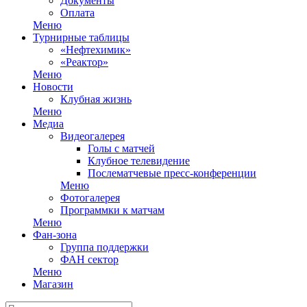
Документы
Оплата
Меню
Турнирные таблицы
«Нефтехимик»
«Реактор»
Меню
Новости
Клубная жизнь
Меню
Медиа
Видеогалерея
Голы с матчей
Клубное телевидение
Послематчевые пресс-конференции
Меню
Фотогалерея
Программки к матчам
Меню
Фан-зона
Группа поддержки
ФАН сектор
Меню
Магазин