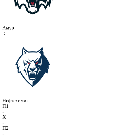
Амур
-:-
Нефтехимик
П1
-
X
-
П2
-