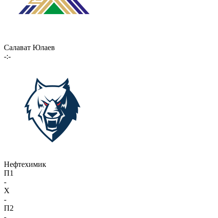
Салават Юлаев
-:-
Нефтехимик
П1
-
X
-
П2
-