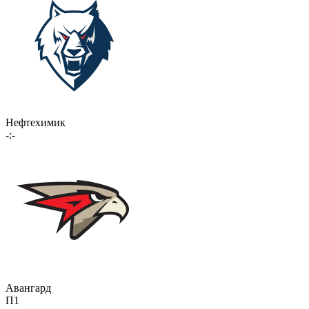
Нефтехимик
-:-
Авангард
П1