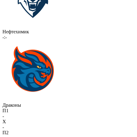
Нефтехимик
-:-
Драконы
П1
-
X
-
П2