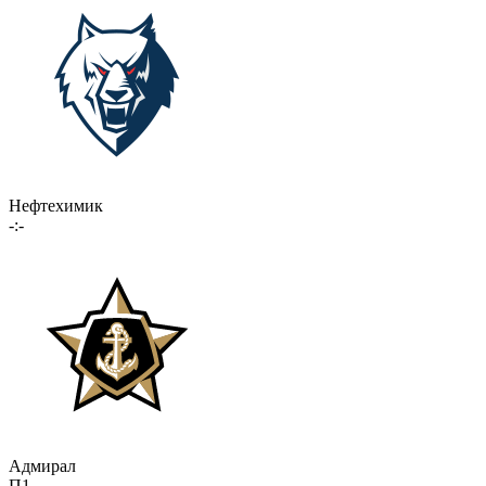
Нефтехимик
-:-
Адмирал
П1