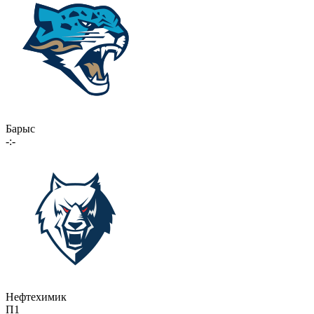
Барыс
-:-
Нефтехимик
П1