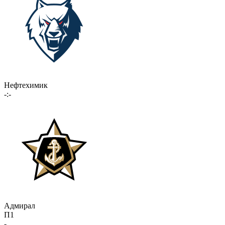
Нефтехимик
-:-
Адмирал
П1
-