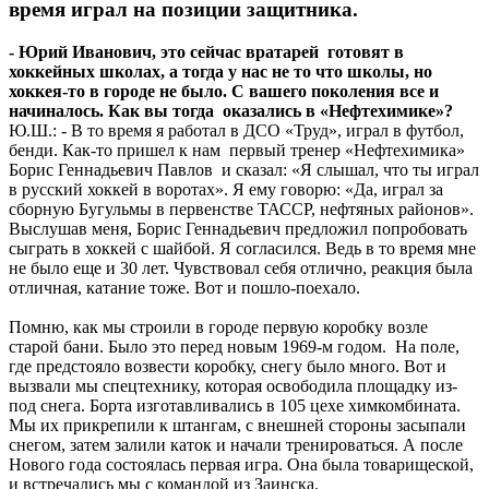
время играл на позиции защитника.
- Юрий Иванович, это сейчас вратарей готовят в
хоккейных школах, а тогда у нас не то что школы, но
хоккея-то в городе не было. С вашего поколения все и
начиналось. Как вы тогда оказались в «Нефтехимике»?
Ю.Ш.: - В то время я работал в ДСО «Труд», играл в футбол,
бенди. Как-то пришел к нам первый тренер «Нефтехимика»
Борис Геннадьевич Павлов и сказал: «Я слышал, что ты играл
в русский хоккей в воротах». Я ему говорю: «Да, играл за
сборную Бугульмы в первенстве ТАССР, нефтяных районов».
Выслушав меня, Борис Геннадьевич предложил попробовать
сыграть в хоккей с шайбой. Я согласился. Ведь в то время мне
не было еще и 30 лет. Чувствовал себя отлично, реакция была
отличная, катание тоже. Вот и пошло-поехало.
Помню, как мы строили в городе первую коробку возле
старой бани. Было это перед новым 1969-м годом. На поле,
где предстояло возвести коробку, снегу было много. Вот и
вызвали мы спецтехнику, которая освободила площадку из-
под снега. Борта изготавливались в 105 цехе химкомбината.
Мы их прикрепили к штангам, с внешней стороны засыпали
снегом, затем залили каток и начали тренироваться. А после
Нового года состоялась первая игра. Она была товарищеской,
и встречались мы с командой из Заинска.