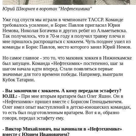
Юрий Шворнев в воротах "Нефтехимика"
Уже год спустя мы играли в чемпионате ТАССР. Команде
требовалось усиление, и Борис Павлов пригласил Юрия
Немова, Николая Богачева и других ребят из Альметьевска.
Так получилось, что в 70-м году я получил травму плеча и
мне пришлось распрощаться с хоккеем. Чуть позднее ушел из
команды и Борис Павлов, место которого занял Юрий Немов.
Но самое главное - это то, что маховик хоккея в Нижнекамске
был запущен. Команда «Нефтехимик» постепенно, шаг за
шагом начала идти вперед. Стали появляться первые
значимые для того времени победы. Например, выиграли
Кубок Татарии.
- Вы закончили с хоккеем. А кому передали эстафету?
Ю.Ш.:
- При мне вторым вратарем был Олег Яшин. Он в
«Нефтехимик» пришел вместе с Борисом Геннадьевичем.
Олег имел опыт выступлений в детско-юношеских командах,
то есть был подготовленным вратарем. Вот я и, образно
говоря, передал эстафету ему.
- Виктор Михайлович, вы начинали в «Нефтехимике»
вместе с Юрием Ивановичем?