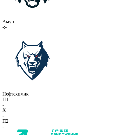
Амур
-:-
Нефтехимик
П1
-
X
-
П2
-