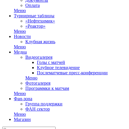
Документы
Оплата
Меню
Турнирные таблицы
«Нефтехимик»
«Реактор»
Меню
Новости
Клубная жизнь
Меню
Медиа
Видеогалерея
Голы с матчей
Клубное телевидение
Послематчевые пресс-конференции
Меню
Фотогалерея
Программки к матчам
Меню
Фан-зона
Группа поддержки
ФАН сектор
Меню
Магазин