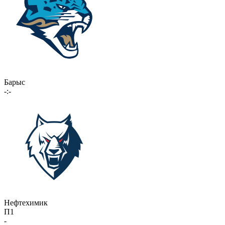
Барыс
-:-
Нефтехимик
П1
-