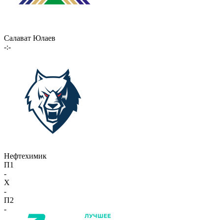
Салават Юлаев
-:-
Нефтехимик
П1
-
X
-
П2
-