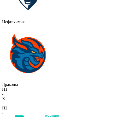
Нефтехимик
-:-
Драконы
П1
-
X
-
П2
-