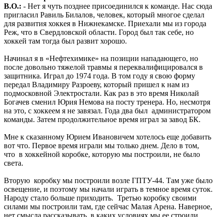
В.О.:
- Нет я чуть позднее присоединился к команде. Нас сюда
пригласил Равиль Билалов, человек, который многое сделал
для развития хоккея в Нижнекамске. Приехали мы из города
Реж, что в Свердловской области. Город был так себе, но
хоккей там тогда был развит хорошо.
Начинал я в «Нефтехимике» на позиции нападающего, но
после довольно тяжелой травмы я переквалифицировался в
защитника. Играл до 1974 года. В том году я свою форму
передал Владимиру Разроеву, который пришел к нам из
подмосковной Электростали. Как раз в это время Николай
Богачев сменил Юрия Немова на посту тренера. Но, несмотря
на это, с хоккеем я не завязал. Года два был администратором
команды. Затем продолжительное время играл за завод БК.
Мне к сказанному Юрием Ивановичем хотелось еще добавить
вот что. Первое время играли мы только днем. Дело в том,
что в хоккейной коробке, которую мы построили, не было
света.
Вторую коробку мы построили возле ГПТУ-44. Там уже было
освещение, и поэтому мы начали играть в темное время суток.
Народу стало больше приходить. Третью коробку своими
силами мы построили там, где сейчас Малая Арена. Наверное,
нет смысла рассказывать, в каких условиях мы ее строили.