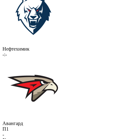
Нефтехимик
-:-
Авангард
П1
-