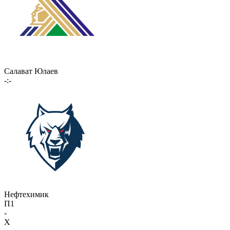
Салават Юлаев
-:-
Нефтехимик
П1
-
X