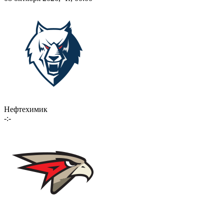
Нефтехимик
-:-