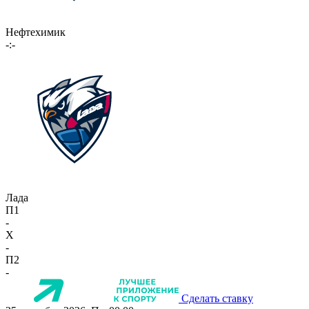
Нефтехимик
-:-
Лада
П1
-
X
-
П2
-
Сделать ставку