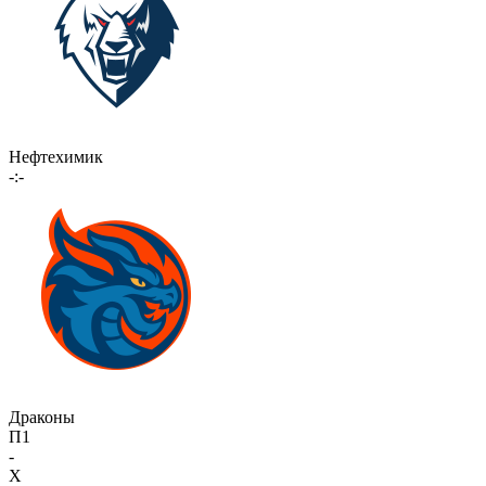
Нефтехимик
-:-
Драконы
П1
-
X