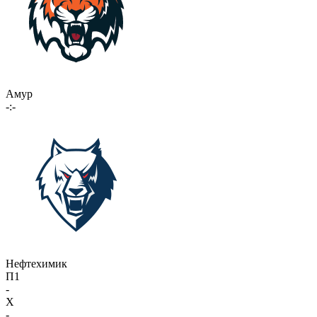
Амур
-:-
Нефтехимик
П1
-
X
-