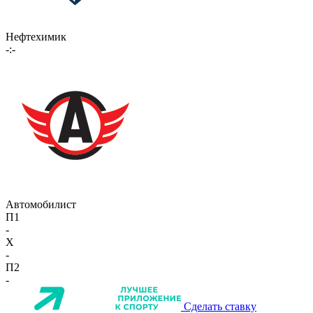
Нефтехимик
-:-
Автомобилист
П1
-
X
-
П2
-
Сделать ставку