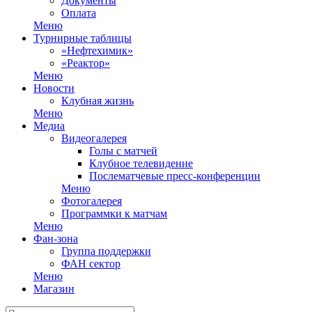
Документы
Оплата
Меню
Турнирные таблицы
«Нефтехимик»
«Реактор»
Меню
Новости
Клубная жизнь
Меню
Медиа
Видеогалерея
Голы с матчей
Клубное телевидение
Послематчевые пресс-конференции
Меню
Фотогалерея
Программки к матчам
Меню
Фан-зона
Группа поддержки
ФАН сектор
Меню
Магазин