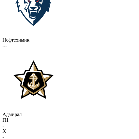
Нефтехимик
-:-
Адмирал
П1
-
X
-