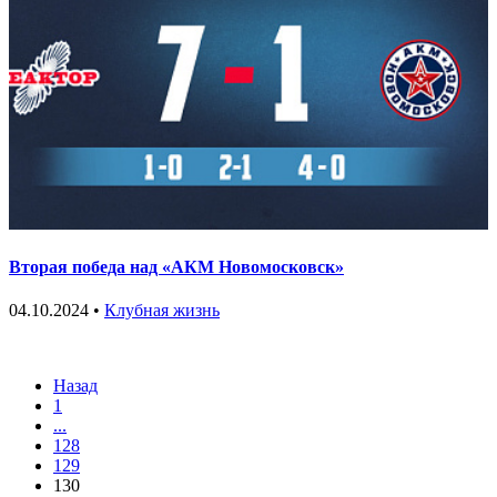
Вторая победа над «АКМ Новомосковск»
04.10.2024 •
Клубная жизнь
Назад
1
...
128
129
130