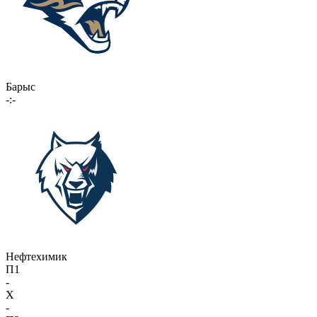
Барыс
-:-
Нефтехимик
П1
-
X
-