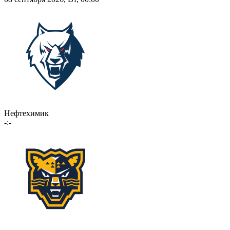
Нефтехимик
-:-