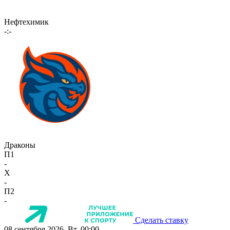
Нефтехимик
-:-
Драконы
П1
-
X
-
П2
-
Сделать ставку
08 сентября 2026, Вт, 00:00