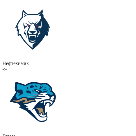
Нефтехимик
-:-