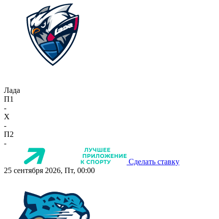
Лада
П1
-
X
-
П2
-
Сделать ставку
25 сентября 2026, Пт, 00:00