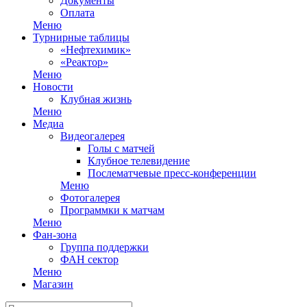
Документы
Оплата
Меню
Турнирные таблицы
«Нефтехимик»
«Реактор»
Меню
Новости
Клубная жизнь
Меню
Медиа
Видеогалерея
Голы с матчей
Клубное телевидение
Послематчевые пресс-конференции
Меню
Фотогалерея
Программки к матчам
Меню
Фан-зона
Группа поддержки
ФАН сектор
Меню
Магазин