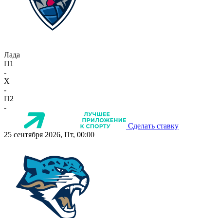
Лада
П1
-
X
-
П2
-
Сделать ставку
25 сентября 2026, Пт, 00:00