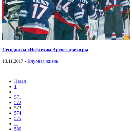
Сегодня на «Нефтехим Арене» две игры
13.11.2017 •
Клубная жизнь
Назад
1
...
571
572
573
574
575
...
580