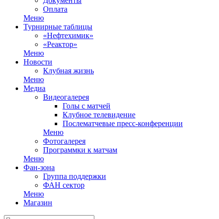
Документы
Оплата
Меню
Турнирные таблицы
«Нефтехимик»
«Реактор»
Меню
Новости
Клубная жизнь
Меню
Медиа
Видеогалерея
Голы с матчей
Клубное телевидение
Послематчевые пресс-конференции
Меню
Фотогалерея
Программки к матчам
Меню
Фан-зона
Группа поддержки
ФАН сектор
Меню
Магазин