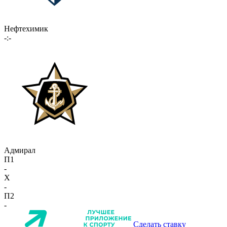
Нефтехимик
-:-
Адмирал
П1
-
X
-
П2
-
Сделать ставку