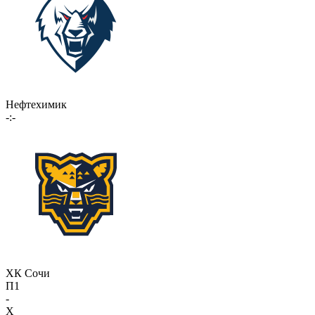
Нефтехимик
-:-
ХК Сочи
П1
-
X