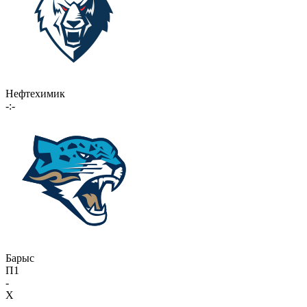
Нефтехимик
-:-
Барыс
П1
-
X