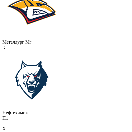
Металлург Мг
-:-
Нефтехимик
П1
-
X