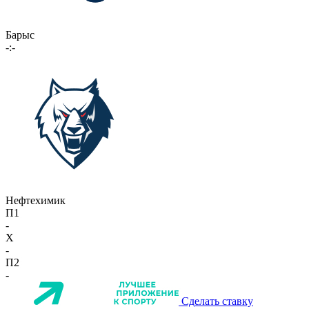
Барыс
-:-
Нефтехимик
П1
-
X
-
П2
-
Сделать ставку