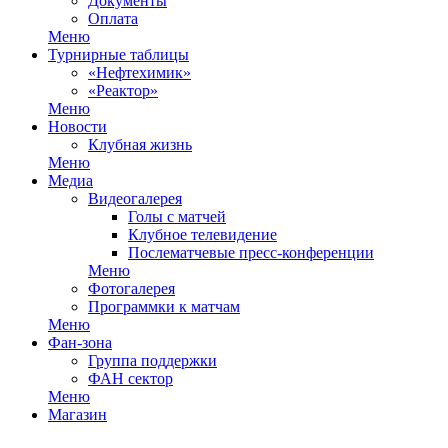
Документы
Оплата
Меню
Турнирные таблицы
«Нефтехимик»
«Реактор»
Меню
Новости
Клубная жизнь
Меню
Медиа
Видеогалерея
Голы с матчей
Клубное телевидение
Послематчевые пресс-конференции
Меню
Фотогалерея
Программки к матчам
Меню
Фан-зона
Группа поддержки
ФАН сектор
Меню
Магазин