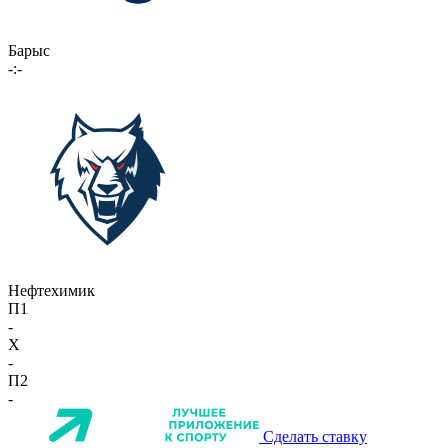
Барыс
-:-
Нефтехимик
П1
-
X
-
П2
-
Сделать ставку