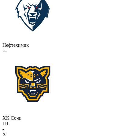
Нефтехимик
-:-
ХК Сочи
П1
-
X