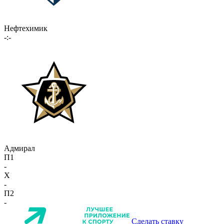
Нефтехимик
-:-
Адмирал
П1
-
X
-
П2
-
Сделать ставку