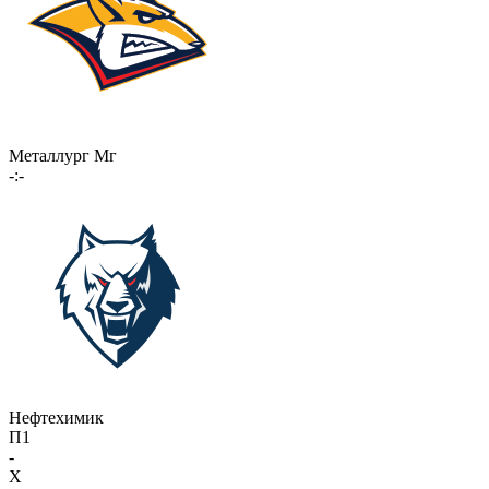
Металлург Мг
-:-
Нефтехимик
П1
-
X