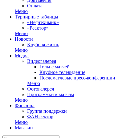
Документы
Оплата
Меню
Турнирные таблицы
«Нефтехимик»
«Реактор»
Меню
Новости
Клубная жизнь
Меню
Медиа
Видеогалерея
Голы с матчей
Клубное телевидение
Послематчевые пресс-конференции
Меню
Фотогалерея
Программки к матчам
Меню
Фан-зона
Группа поддержки
ФАН сектор
Меню
Магазин