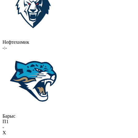
Нефтехимик
-:-
Барыс
П1
-
X