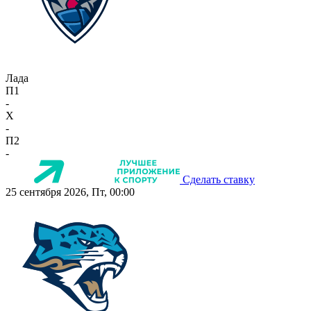
Лада
П1
-
X
-
П2
-
Сделать ставку
25 сентября 2026, Пт, 00:00