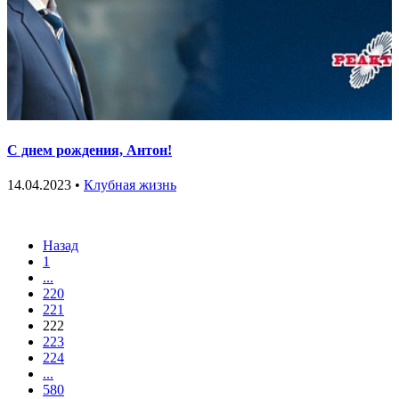
С днем рождения, Антон!
14.04.2023 •
Клубная жизнь
Назад
1
...
220
221
222
223
224
...
580