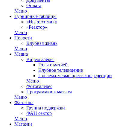
Документы
Оплата
Меню
Турнирные таблицы
«Нефтехимик»
«Реактор»
Меню
Новости
Клубная жизнь
Меню
Медиа
Видеогалерея
Голы с матчей
Клубное телевидение
Послематчевые пресс-конференции
Меню
Фотогалерея
Программки к матчам
Меню
Фан-зона
Группа поддержки
ФАН сектор
Меню
Магазин