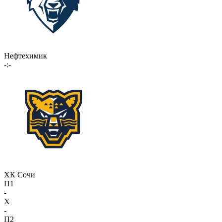
Нефтехимик
-:-
ХК Сочи
П1
-
X
-
П2