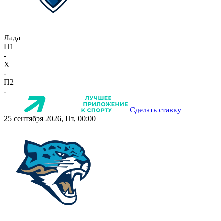
Лада
П1
-
X
-
П2
-
Сделать ставку
25 сентября 2026, Пт, 00:00