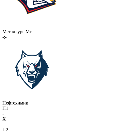
Металлург Мг
-:-
Нефтехимик
П1
-
X
-
П2