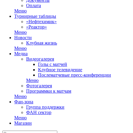
Документы
Оплата
Меню
Турнирные таблицы
«Нефтехимик»
«Реактор»
Меню
Новости
Клубная жизнь
Меню
Медиа
Видеогалерея
Голы с матчей
Клубное телевидение
Послематчевые пресс-конференции
Меню
Фотогалерея
Программки к матчам
Меню
Фан-зона
Группа поддержки
ФАН сектор
Меню
Магазин