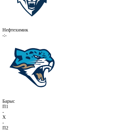
Нефтехимик
-:-
Барыс
П1
-
X
-
П2