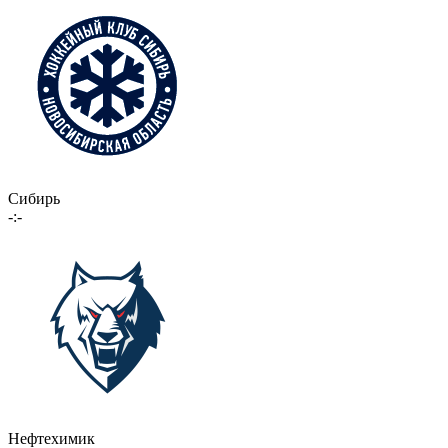
Сибирь
-:-
Нефтехимик