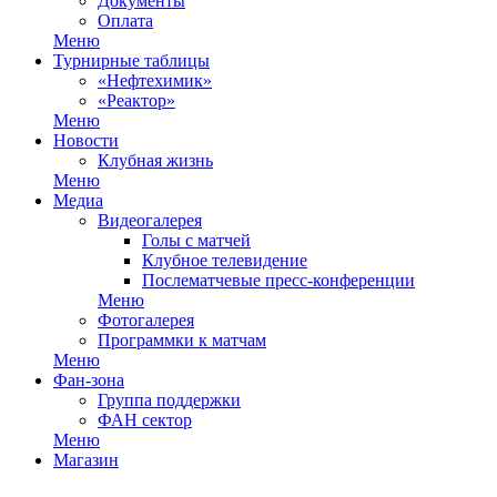
Документы
Оплата
Меню
Турнирные таблицы
«Нефтехимик»
«Реактор»
Меню
Новости
Клубная жизнь
Меню
Медиа
Видеогалерея
Голы с матчей
Клубное телевидение
Послематчевые пресс-конференции
Меню
Фотогалерея
Программки к матчам
Меню
Фан-зона
Группа поддержки
ФАН сектор
Меню
Магазин