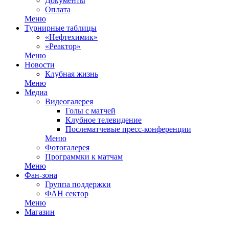
Документы
Оплата
Меню
Турнирные таблицы
«Нефтехимик»
«Реактор»
Меню
Новости
Клубная жизнь
Меню
Медиа
Видеогалерея
Голы с матчей
Клубное телевидение
Послематчевые пресс-конференции
Меню
Фотогалерея
Программки к матчам
Меню
Фан-зона
Группа поддержки
ФАН сектор
Меню
Магазин