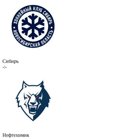
Сибирь
-:-
Нефтехимик