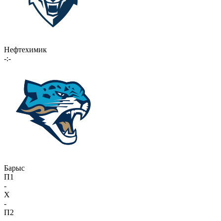
Нефтехимик
-:-
Барыс
П1
-
X
-
П2