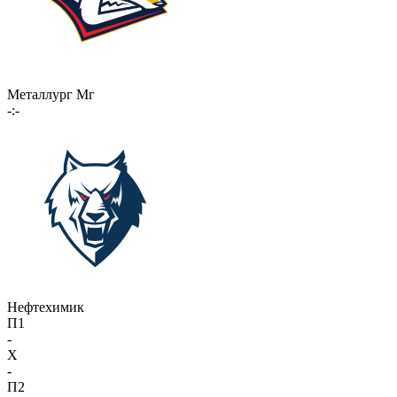
Металлург Мг
-:-
Нефтехимик
П1
-
X
-
П2