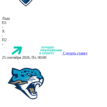
Лада
П1
-
X
-
П2
-
Сделать ставку
25 сентября 2026, Пт, 00:00