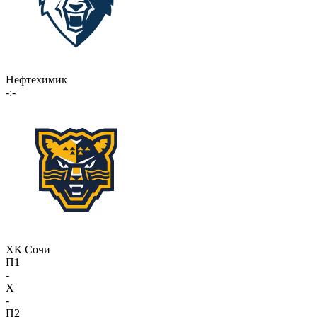
Нефтехимик
-:-
ХК Сочи
П1
-
X
-
П2