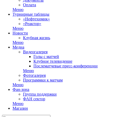
Документы
Оплата
Меню
Турнирные таблицы
«Нефтехимик»
«Реактор»
Меню
Новости
Клубная жизнь
Меню
Медиа
Видеогалерея
Голы с матчей
Клубное телевидение
Послематчевые пресс-конференции
Меню
Фотогалерея
Программки к матчам
Меню
Фан-зона
Группа поддержки
ФАН сектор
Меню
Магазин