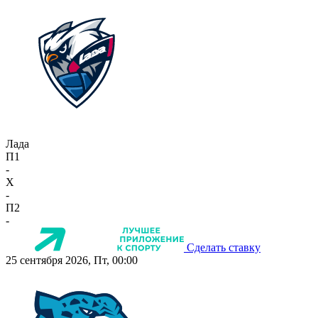
Лада
П1
-
X
-
П2
-
Сделать ставку
25 сентября 2026, Пт, 00:00