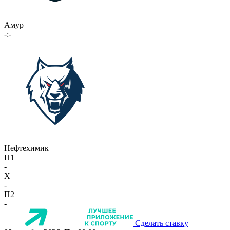
Амур
-:-
Нефтехимик
П1
-
X
-
П2
-
Сделать ставку