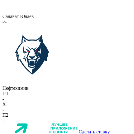
Салават Юлаев
-:-
Нефтехимик
П1
-
X
-
П2
-
Сделать ставку