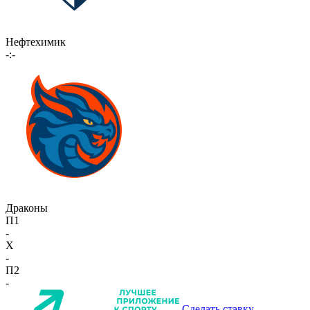
Нефтехимик
-:-
Драконы
П1
-
X
-
П2
-
Сделать ставку