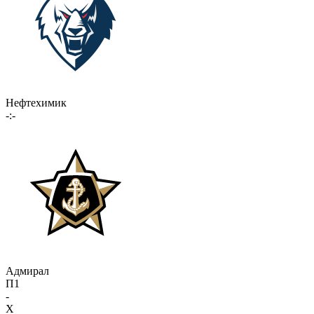
Нефтехимик
-:-
Адмирал
П1
-
X