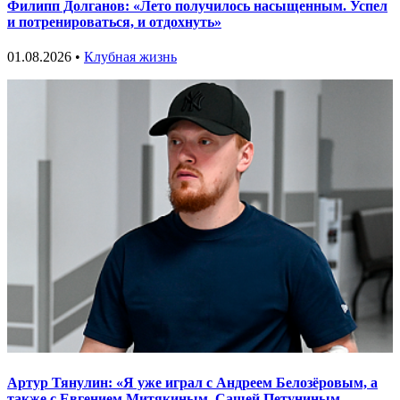
Филипп Долганов: «Лето получилось насыщенным. Успел
и потренироваться, и отдохнуть»
01.08.2026 •
Клубная жизнь
Артур Тянулин: «Я уже играл с Андреем Белозёровым, а
также с Евгением Митякиным, Сашей Петуниным,