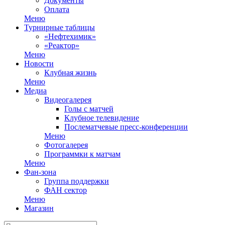
Документы
Оплата
Меню
Турнирные таблицы
«Нефтехимик»
«Реактор»
Меню
Новости
Клубная жизнь
Меню
Медиа
Видеогалерея
Голы с матчей
Клубное телевидение
Послематчевые пресс-конференции
Меню
Фотогалерея
Программки к матчам
Меню
Фан-зона
Группа поддержки
ФАН сектор
Меню
Магазин