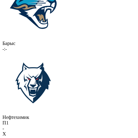
Барыс
-:-
Нефтехимик
П1
-
X