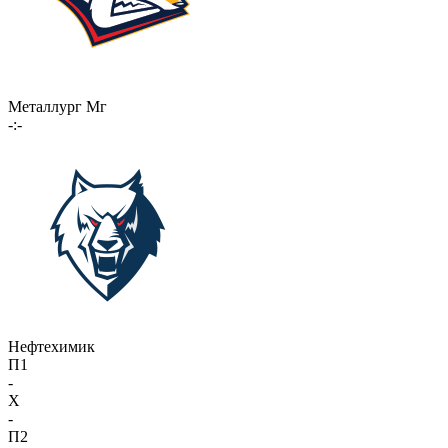
Металлург Мг
-:-
Нефтехимик
П1
-
X
-
П2