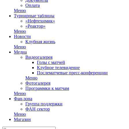
Документы
Оплата
Меню
Турнирные таблицы
«Нефтехимик»
«Реактор»
Меню
Новости
Клубная жизнь
Меню
Медиа
Видеогалерея
Голы с матчей
Клубное телевидение
Послематчевые пресс-конференции
Меню
Фотогалерея
Программки к матчам
Меню
Фан-зона
Группа поддержки
ФАН сектор
Меню
Магазин