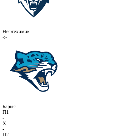
Нефтехимик
-:-
Барыс
П1
-
X
-
П2