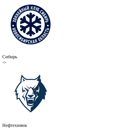
Сибирь
-:-
Нефтехимик