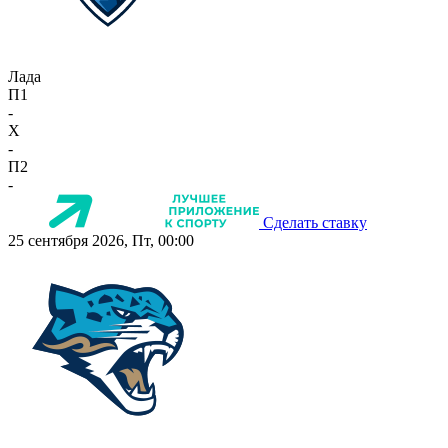
Лада
П1
-
X
-
П2
-
Сделать ставку
25 сентября 2026, Пт, 00:00