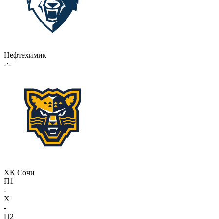
Нефтехимик
-:-
ХК Сочи
П1
-
X
-
П2