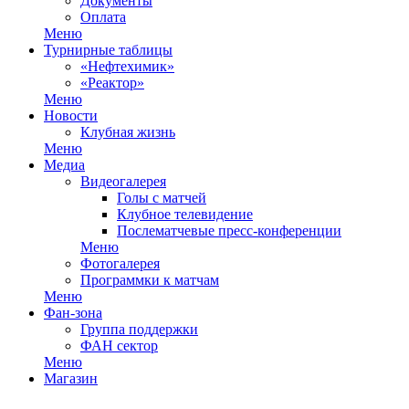
Документы
Оплата
Меню
Турнирные таблицы
«Нефтехимик»
«Реактор»
Меню
Новости
Клубная жизнь
Меню
Медиа
Видеогалерея
Голы с матчей
Клубное телевидение
Послематчевые пресс-конференции
Меню
Фотогалерея
Программки к матчам
Меню
Фан-зона
Группа поддержки
ФАН сектор
Меню
Магазин