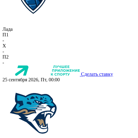
Лада
П1
-
X
-
П2
-
Сделать ставку
25 сентября 2026, Пт, 00:00