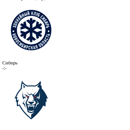
Сибирь
-:-