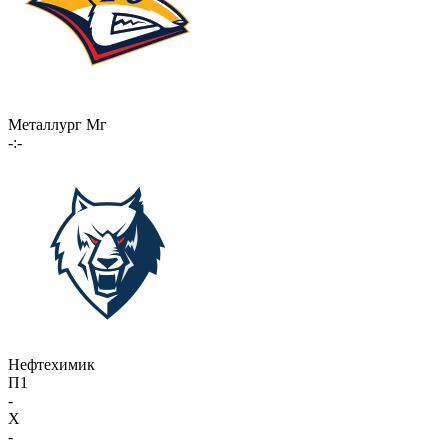
Металлург Мг
-:-
Нефтехимик
П1
-
X
-