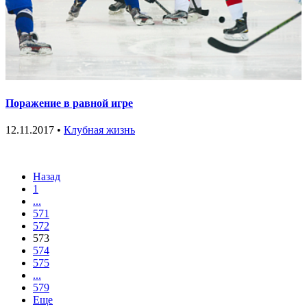
Поражение в равной игре
12.11.2017 •
Клубная жизнь
Назад
1
...
571
572
573
574
575
...
579
Еще