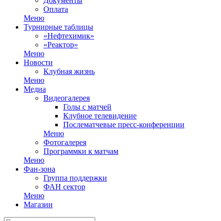
Документы
Оплата
Меню
Турнирные таблицы
«Нефтехимик»
«Реактор»
Меню
Новости
Клубная жизнь
Меню
Медиа
Видеогалерея
Голы с матчей
Клубное телевидение
Послематчевые пресс-конференции
Меню
Фотогалерея
Программки к матчам
Меню
Фан-зона
Группа поддержки
ФАН сектор
Меню
Магазин