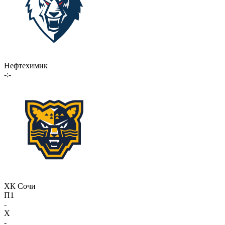
Нефтехимик
-:-
ХК Сочи
П1
-
X
-