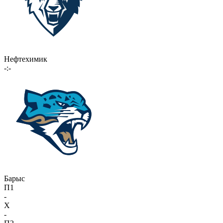
Нефтехимик
-:-
Барыс
П1
-
X
-