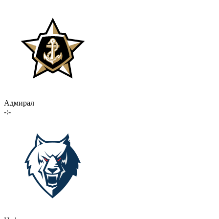
Адмирал
-:-