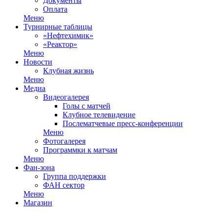
Документы
Оплата
Меню
Турнирные таблицы
«Нефтехимик»
«Реактор»
Меню
Новости
Клубная жизнь
Меню
Медиа
Видеогалерея
Голы с матчей
Клубное телевидение
Послематчевые пресс-конференции
Меню
Фотогалерея
Программки к матчам
Меню
Фан-зона
Группа поддержки
ФАН сектор
Меню
Магазин