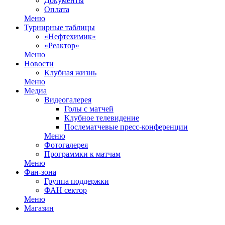
Документы
Оплата
Меню
Турнирные таблицы
«Нефтехимик»
«Реактор»
Меню
Новости
Клубная жизнь
Меню
Медиа
Видеогалерея
Голы с матчей
Клубное телевидение
Послематчевые пресс-конференции
Меню
Фотогалерея
Программки к матчам
Меню
Фан-зона
Группа поддержки
ФАН сектор
Меню
Магазин