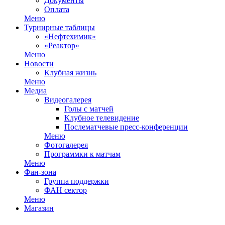
Документы
Оплата
Меню
Турнирные таблицы
«Нефтехимик»
«Реактор»
Меню
Новости
Клубная жизнь
Меню
Медиа
Видеогалерея
Голы с матчей
Клубное телевидение
Послематчевые пресс-конференции
Меню
Фотогалерея
Программки к матчам
Меню
Фан-зона
Группа поддержки
ФАН сектор
Меню
Магазин