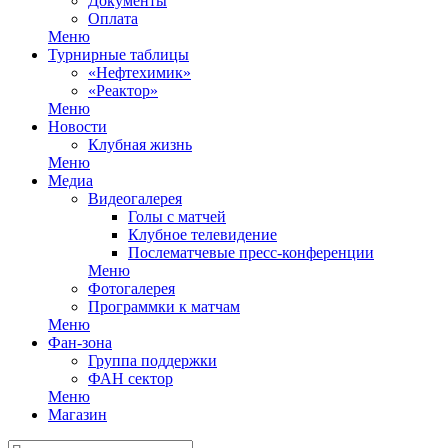
Документы
Оплата
Меню
Турнирные таблицы
«Нефтехимик»
«Реактор»
Меню
Новости
Клубная жизнь
Меню
Медиа
Видеогалерея
Голы с матчей
Клубное телевидение
Послематчевые пресс-конференции
Меню
Фотогалерея
Программки к матчам
Меню
Фан-зона
Группа поддержки
ФАН сектор
Меню
Магазин