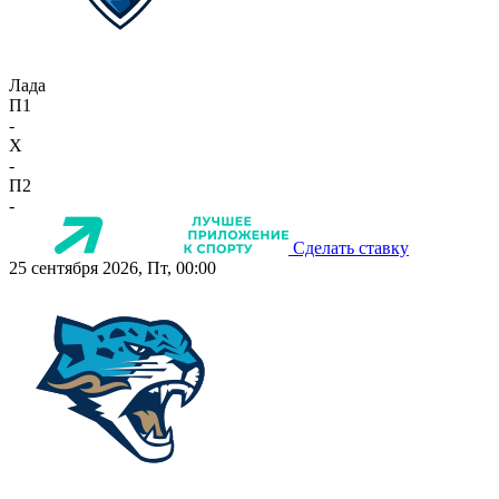
Лада
П1
-
X
-
П2
-
Сделать ставку
25 сентября 2026, Пт, 00:00