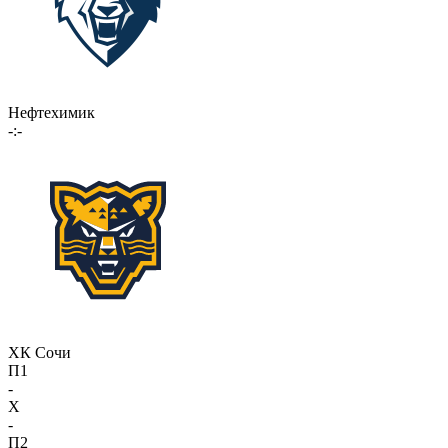
Нефтехимик
-:-
ХК Сочи
П1
-
X
-
П2