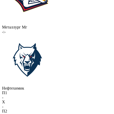
Металлург Мг
-:-
Нефтехимик
П1
-
X
-
П2