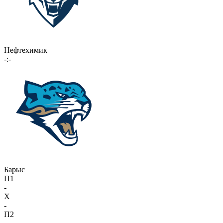
Нефтехимик
-:-
Барыс
П1
-
X
-
П2