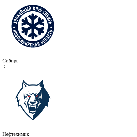
Сибирь
-:-
Нефтехимик