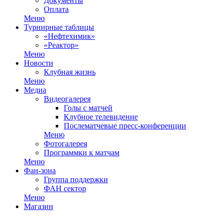
Документы
Оплата
Меню
Турнирные таблицы
«Нефтехимик»
«Реактор»
Меню
Новости
Клубная жизнь
Меню
Медиа
Видеогалерея
Голы с матчей
Клубное телевидение
Послематчевые пресс-конференции
Меню
Фотогалерея
Программки к матчам
Меню
Фан-зона
Группа поддержки
ФАН сектор
Меню
Магазин