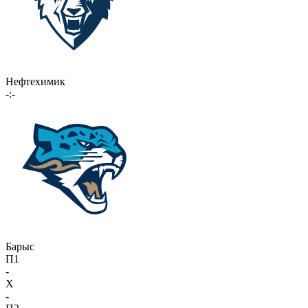
Нефтехимик
-:-
Барыс
П1
-
X
-