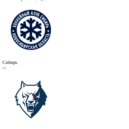
Сибирь
-:-