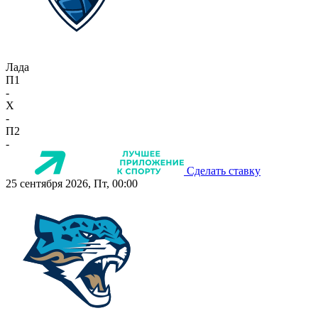
Лада
П1
-
X
-
П2
-
Сделать ставку
25 сентября 2026, Пт, 00:00