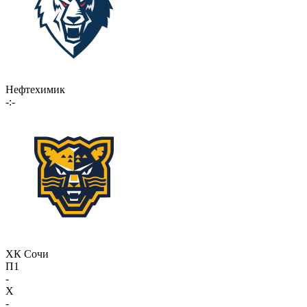
Нефтехимик
-:-
ХК Сочи
П1
-
X
-