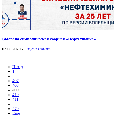
Выбрана символическая сборная «Нефтехимика»
07.06.2020 •
Клубная жизнь
Назад
1
...
407
408
409
410
411
...
579
Еще