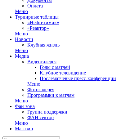
Документы
Оплата
Меню
Турнирные таблицы
«Нефтехимик»
«Реактор»
Меню
Новости
Клубная жизнь
Меню
Медиа
Видеогалерея
Голы с матчей
Клубное телевидение
Послематчевые пресс-конференции
Меню
Фотогалерея
Программки к матчам
Меню
Фан-зона
Группа поддержки
ФАН сектор
Меню
Магазин