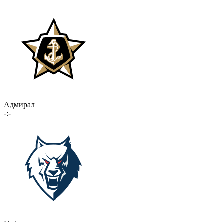
Адмирал
-:-