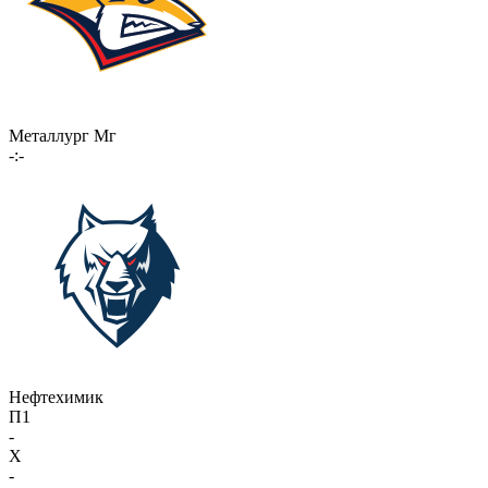
Металлург Мг
-:-
Нефтехимик
П1
-
X
-