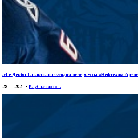
54-е Дерби Татарстана сегодня вечером на «Нефтехим Арен
28.11.2021 •
Клубная жизнь