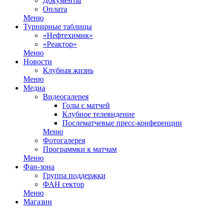
Документы
Оплата
Меню
Турнирные таблицы
«Нефтехимик»
«Реактор»
Меню
Новости
Клубная жизнь
Меню
Медиа
Видеогалерея
Голы с матчей
Клубное телевидение
Послематчевые пресс-конференции
Меню
Фотогалерея
Программки к матчам
Меню
Фан-зона
Группа поддержки
ФАН сектор
Меню
Магазин