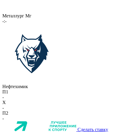
Металлург Мг
-:-
Нефтехимик
П1
-
X
-
П2
-
Сделать ставку