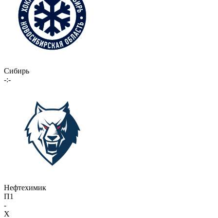
Сибирь
-:-
Нефтехимик
П1
-
X