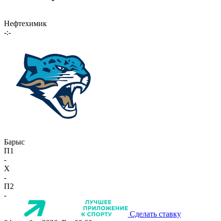
Нефтехимик
-:-
Барыс
П1
-
X
-
П2
-
Сделать ставку