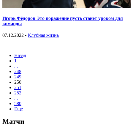
Игорь Фёдоров Это поражение пусть станет уроком для
команды
07.12.2022 •
Клубная жизнь
Назад
1
...
248
249
250
251
252
...
580
Еще
Матчи