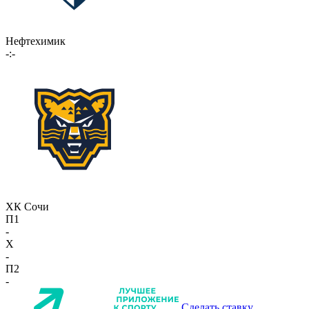
Нефтехимик
-:-
ХК Сочи
П1
-
X
-
П2
-
Сделать ставку