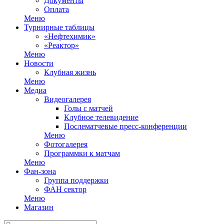
Документы
Оплата
Меню
Турнирные таблицы
«Нефтехимик»
«Реактор»
Меню
Новости
Клубная жизнь
Меню
Медиа
Видеогалерея
Голы с матчей
Клубное телевидение
Послематчевые пресс-конференции
Меню
Фотогалерея
Программки к матчам
Меню
Фан-зона
Группа поддержки
ФАН сектор
Меню
Магазин