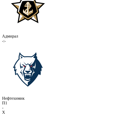
Адмирал
-:-
Нефтехимик
П1
-
X