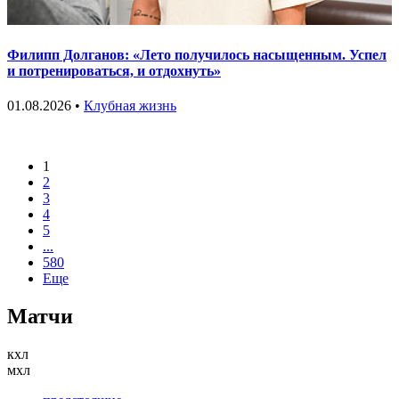
Филипп Долганов: «Лето получилось насыщенным. Успел
и потренироваться, и отдохнуть»
01.08.2026 •
Клубная жизнь
1
2
3
4
5
...
580
Еще
Матчи
кхл
мхл