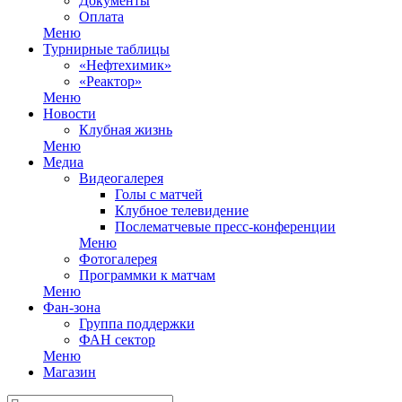
Документы
Оплата
Меню
Турнирные таблицы
«Нефтехимик»
«Реактор»
Меню
Новости
Клубная жизнь
Меню
Медиа
Видеогалерея
Голы с матчей
Клубное телевидение
Послематчевые пресс-конференции
Меню
Фотогалерея
Программки к матчам
Меню
Фан-зона
Группа поддержки
ФАН сектор
Меню
Магазин