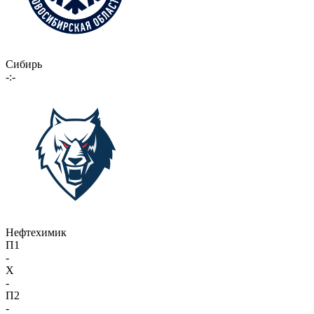
Сибирь
-:-
Нефтехимик
П1
-
X
-
П2
-