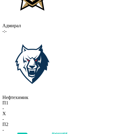
Адмирал
-:-
Нефтехимик
П1
-
X
-
П2
-