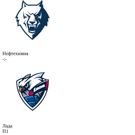
Нефтехимик
-:-
Лада
П1