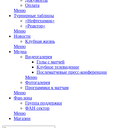
Документы
Оплата
Меню
Турнирные таблицы
«Нефтехимик»
«Реактор»
Меню
Новости
Клубная жизнь
Меню
Медиа
Видеогалерея
Голы с матчей
Клубное телевидение
Послематчевые пресс-конференции
Меню
Фотогалерея
Программки к матчам
Меню
Фан-зона
Группа поддержки
ФАН сектор
Меню
Магазин