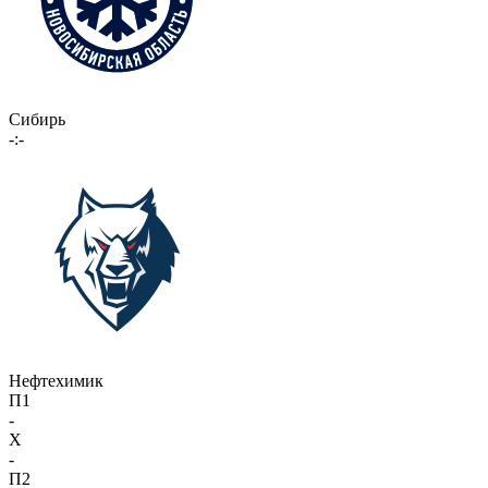
Сибирь
-:-
Нефтехимик
П1
-
X
-
П2