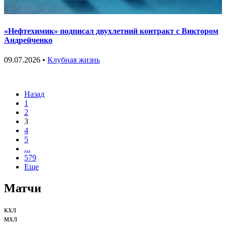
«Нефтехимик» подписал двухлетний контракт с Виктором
Андрейченко
09.07.2026 •
Клубная жизнь
Назад
1
2
3
4
5
...
579
Еще
Матчи
кхл
мхл