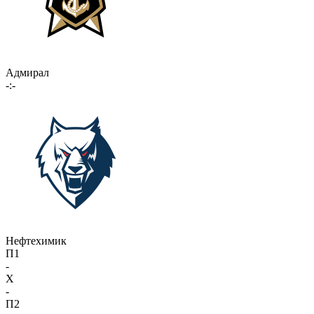
Адмирал
-:-
Нефтехимик
П1
-
X
-
П2