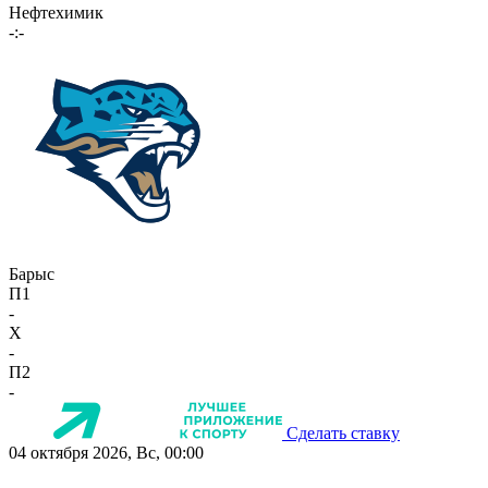
Нефтехимик
-:-
Барыс
П1
-
X
-
П2
-
Сделать ставку
04 октября 2026, Вс, 00:00