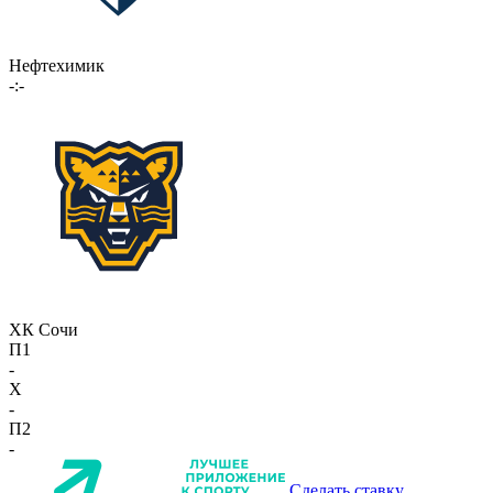
Нефтехимик
-:-
ХК Сочи
П1
-
X
-
П2
-
Сделать ставку