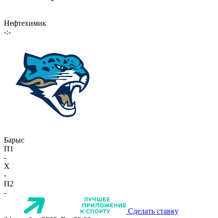
Нефтехимик
-:-
Барыс
П1
-
X
-
П2
-
Сделать ставку