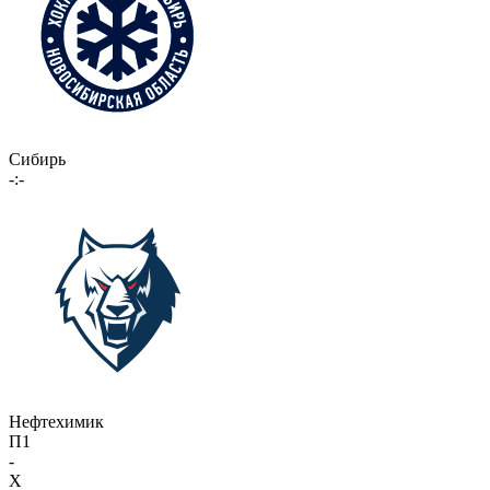
Сибирь
-:-
Нефтехимик
П1
-
X