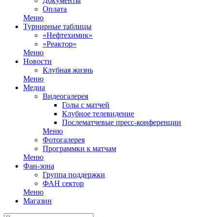
Документы
Оплата
Меню
Турнирные таблицы
«Нефтехимик»
«Реактор»
Меню
Новости
Клубная жизнь
Меню
Медиа
Видеогалерея
Голы с матчей
Клубное телевидение
Послематчевые пресс-конференции
Меню
Фотогалерея
Программки к матчам
Меню
Фан-зона
Группа поддержки
ФАН сектор
Меню
Магазин