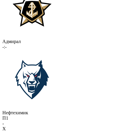
Адмирал
-:-
Нефтехимик
П1
-
X