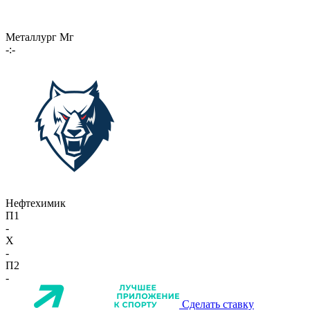
Металлург Мг
-:-
Нефтехимик
П1
-
X
-
П2
-
Сделать ставку