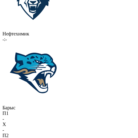
Нефтехимик
-:-
Барыс
П1
-
X
-
П2