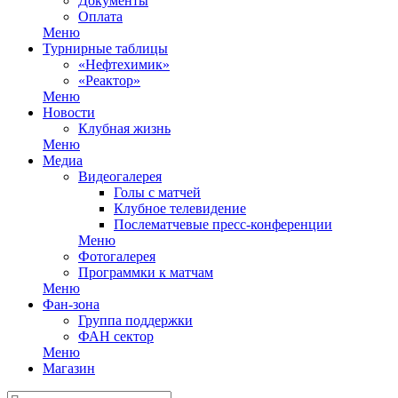
Документы
Оплата
Меню
Турнирные таблицы
«Нефтехимик»
«Реактор»
Меню
Новости
Клубная жизнь
Меню
Медиа
Видеогалерея
Голы с матчей
Клубное телевидение
Послематчевые пресс-конференции
Меню
Фотогалерея
Программки к матчам
Меню
Фан-зона
Группа поддержки
ФАН сектор
Меню
Магазин