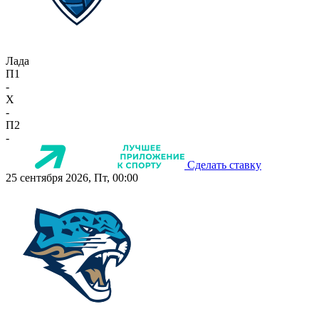
Лада
П1
-
X
-
П2
-
Сделать ставку
25 сентября 2026, Пт, 00:00