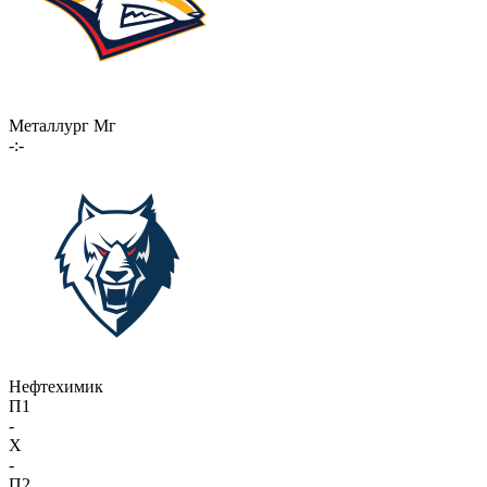
Металлург Мг
-:-
Нефтехимик
П1
-
X
-
П2