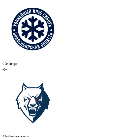
Сибирь
-:-
Нефтехимик