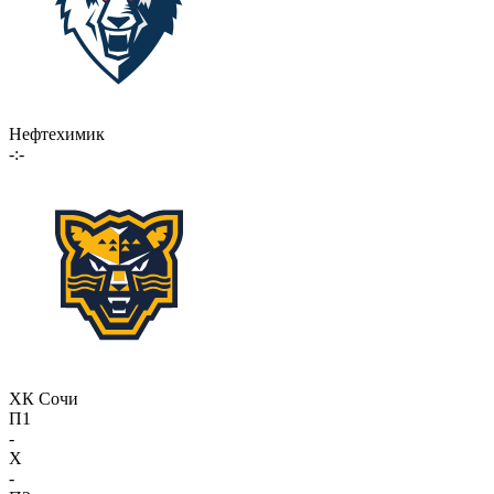
Нефтехимик
-:-
ХК Сочи
П1
-
X
-