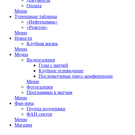
Документы
Оплата
Меню
Турнирные таблицы
«Нефтехимик»
«Реактор»
Меню
Новости
Клубная жизнь
Меню
Медиа
Видеогалерея
Голы с матчей
Клубное телевидение
Послематчевые пресс-конференции
Меню
Фотогалерея
Программки к матчам
Меню
Фан-зона
Группа поддержки
ФАН сектор
Меню
Магазин