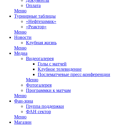
Документы
Оплата
Меню
Турнирные таблицы
«Нефтехимик»
«Реактор»
Меню
Новости
Клубная жизнь
Меню
Медиа
Видеогалерея
Голы с матчей
Клубное телевидение
Послематчевые пресс-конференции
Меню
Фотогалерея
Программки к матчам
Меню
Фан-зона
Группа поддержки
ФАН сектор
Меню
Магазин