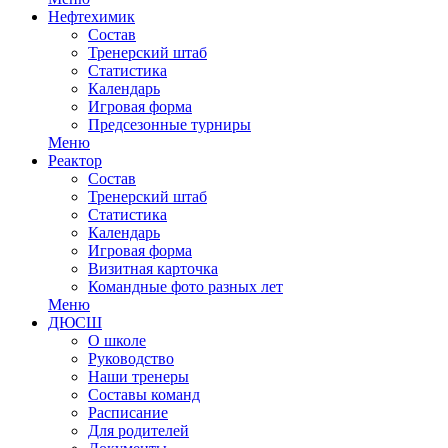
Нефтехимик
Состав
Тренерский штаб
Статистика
Календарь
Игровая форма
Предсезонные турниры
Меню
Реактор
Состав
Тренерский штаб
Статистика
Календарь
Игровая форма
Визитная карточка
Командные фото разных лет
Меню
ДЮСШ
О школе
Руководство
Наши тренеры
Составы команд
Расписание
Для родителей