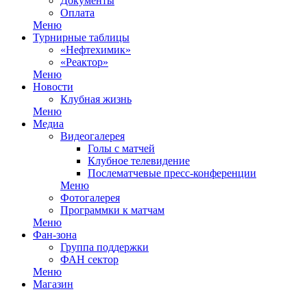
Документы
Оплата
Меню
Турнирные таблицы
«Нефтехимик»
«Реактор»
Меню
Новости
Клубная жизнь
Меню
Медиа
Видеогалерея
Голы с матчей
Клубное телевидение
Послематчевые пресс-конференции
Меню
Фотогалерея
Программки к матчам
Меню
Фан-зона
Группа поддержки
ФАН сектор
Меню
Магазин