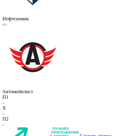
Нефтехимик
-:-
Автомобилист
П1
-
X
-
П2
-
Сделать ставку