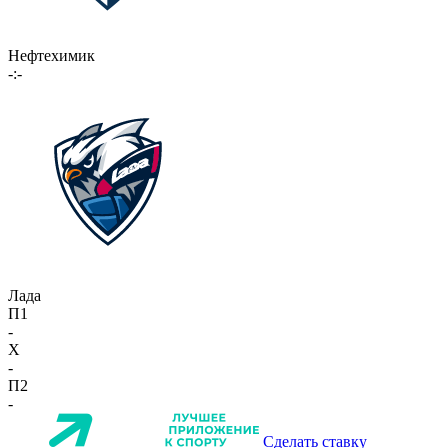
Нефтехимик
-:-
Лада
П1
-
X
-
П2
-
Сделать ставку