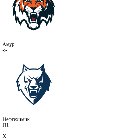
Амур
-:-
Нефтехимик
П1
-
X