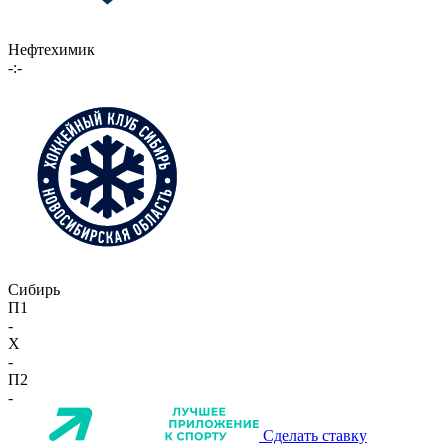
Нефтехимик
-:-
Сибирь
П1
-
X
-
П2
-
Сделать ставку