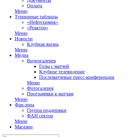
Документы
Оплата
Меню
Турнирные таблицы
«Нефтехимик»
«Реактор»
Меню
Новости
Клубная жизнь
Меню
Медиа
Видеогалерея
Голы с матчей
Клубное телевидение
Послематчевые пресс-конференции
Меню
Фотогалерея
Программки к матчам
Меню
Фан-зона
Группа поддержки
ФАН сектор
Меню
Магазин