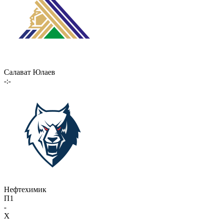
Салават Юлаев
-:-
Нефтехимик
П1
-
X