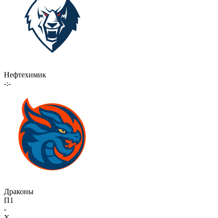
Нефтехимик
-:-
Драконы
П1
-
X