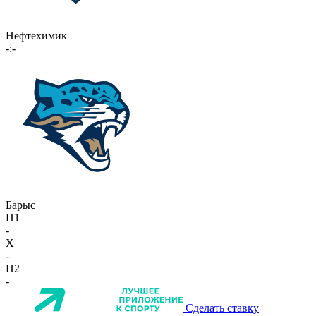
Нефтехимик
-:-
Барыс
П1
-
X
-
П2
-
Сделать ставку