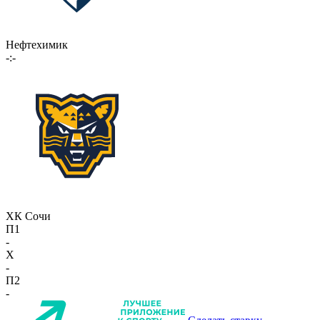
Нефтехимик
-:-
ХК Сочи
П1
-
X
-
П2
-