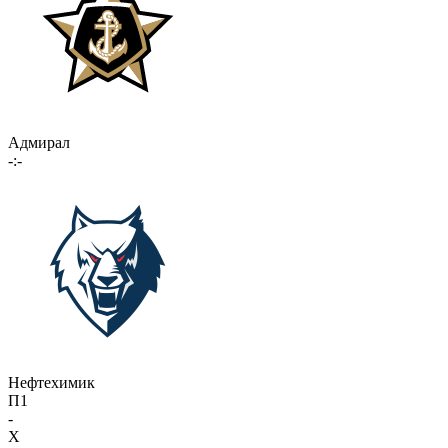
Адмирал
-:-
Нефтехимик
П1
-
X