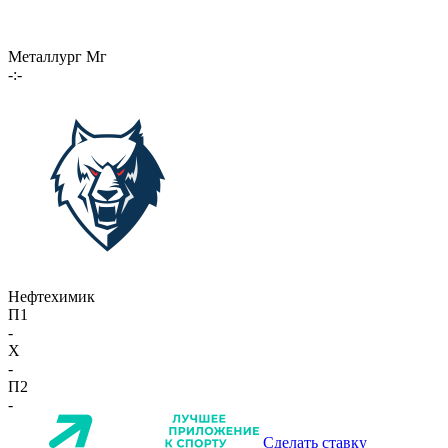
Металлург Мг
-:-
Нефтехимик
П1
-
X
-
П2
-
Сделать ставку