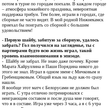
потом в турне по городам поехали. В каждом городе
– атмосфера хоккейного праздника, невероятная
поддержка трибун. Тем более, играли в городах, где
сборные не часто видят. В мой родной Нижнекамск
приехал бы поиграть со сборной с большим
удовольствием!
- Первую шайбу, забитую за сборную, удалось
забрать? Гол получился на загляденье, ты с
партнерами будто всю жизнь играл, такой
ур
овень взаимопонимания в эпизоде.
- Шайбу не забрал. Не знаю даже почему. Кроме
Марата Хайруллина и Паши Порядина никого до
этого не знал. Играл в одном звене с Мичковым и
Гребенщиковым. Общий язык на льду как-то сразу
нашли.
Я вообще этот матч с Белорусами не должен был
играть. С утра отлично потренировался с
неиграющим составом и после душа мне говорят,
что я в составе. Игра уже через 3 часа, а я с 6 утра