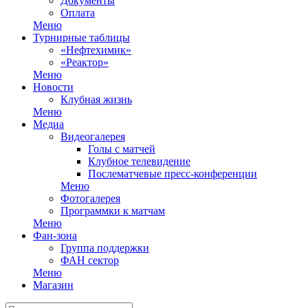
Документы
Оплата
Меню
Турнирные таблицы
«Нефтехимик»
«Реактор»
Меню
Новости
Клубная жизнь
Меню
Медиа
Видеогалерея
Голы с матчей
Клубное телевидение
Послематчевые пресс-конференции
Меню
Фотогалерея
Программки к матчам
Меню
Фан-зона
Группа поддержки
ФАН сектор
Меню
Магазин