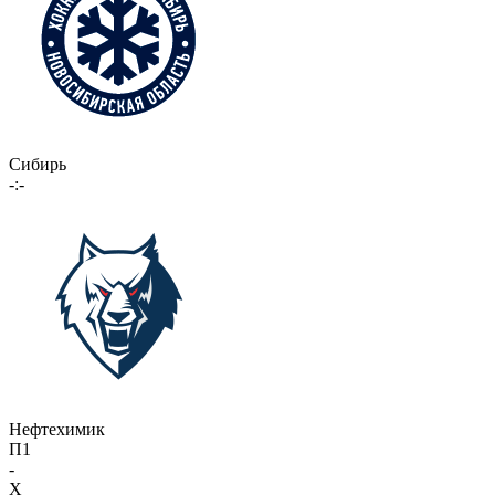
Сибирь
-:-
Нефтехимик
П1
-
X