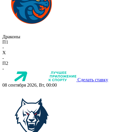
Драконы
П1
-
X
-
П2
-
Сделать ставку
08 сентября 2026, Вт, 00:00