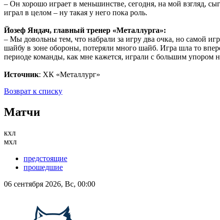
– Он хорошо играет в меньшинстве, сегодня, на мой взгляд, сы
играл в целом – ну такая у него пока роль.
Йозеф Яндач, главный тренер «Металлурга»:
– Мы довольны тем, что набрали за игру два очка, но самой и
шайбу в зоне обороны, потеряли много шайб. Игра шла то впере
периоде команды, как мне кажется, играли с большим упором на
Источник
: ХК «Металлург»
Возврат к списку
Матчи
кхл
мхл
предстоящие
прошедшие
06 сентября 2026, Вс, 00:00