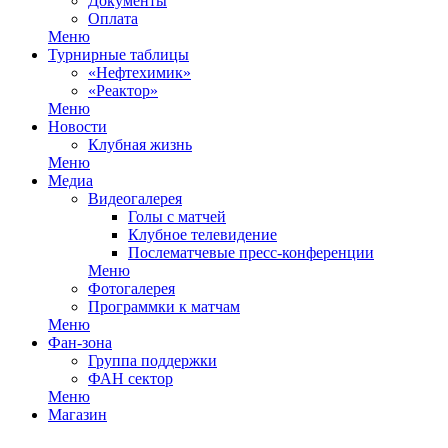
Документы
Оплата
Меню
Турнирные таблицы
«Нефтехимик»
«Реактор»
Меню
Новости
Клубная жизнь
Меню
Медиа
Видеогалерея
Голы с матчей
Клубное телевидение
Послематчевые пресс-конференции
Меню
Фотогалерея
Программки к матчам
Меню
Фан-зона
Группа поддержки
ФАН сектор
Меню
Магазин