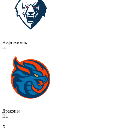
Нефтехимик
-:-
Драконы
П1
-
X